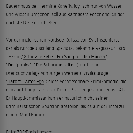
Bauernhaus bei Hermine Kanefly, idyllisch nur von Wasser
und Wiesen umgeben, soll aus Balthasars Feder endlich der
nächste Bestseller fließen ...
Vor der malerischen Nordsee-Kulisse von Sylt inszenierte
der als Norddeutschland-Spezialist bekannte Regisseur Lars
Jessen ("
2 für alle Fälle - Ein Song für den Mörder
",
"
Dorfpunks
", "
Die Schimmelreiter
") nach einer
Drehbuchvorlage von Jürgen Werner ("
Zivilcourage
",
"
Tatort - Alter Ego
") diese vorhersehbare Krimikomödie, die
ganz auf Hauptdarsteller Dieter Pfaff zugeschnitten ist. Als
Ex-Hauptkommissar kann er natürlich nicht seinen
kriminalistischen Spürsinn abstellen, als es auf der Insel zu
einem Mord kommt.
Foto: ZDF/Boris Laewen