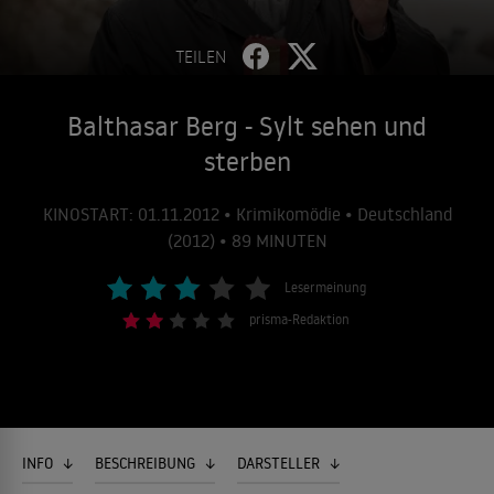
TEILEN
Balthasar Berg - Sylt sehen und
sterben
KINOSTART: 01.11.2012 • Krimikomödie • Deutschland
(2012) • 89 MINUTEN
Lesermeinung
prisma-Redaktion
INFO
BESCHREIBUNG
DARSTELLER