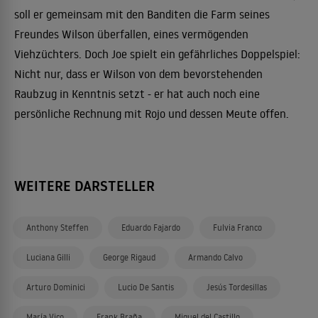
soll er gemeinsam mit den Banditen die Farm seines
Freundes Wilson überfallen, eines vermögenden
Viehzüchters. Doch Joe spielt ein gefährliches Doppelspiel:
Nicht nur, dass er Wilson von dem bevorstehenden
Raubzug in Kenntnis setzt - er hat auch noch eine
persönliche Rechnung mit Rojo und dessen Meute offen.
WEITERE DARSTELLER
Anthony Steffen
Eduardo Fajardo
Fulvia Franco
Luciana Gilli
George Rigaud
Armando Calvo
Arturo Dominici
Lucio De Santis
Jesús Tordesillas
María Vico
Frank Braña
Miguel del Castillo