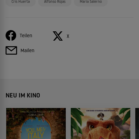
Cris Huerta
Alfonso Rojas
María Salerno
Teilen
X
Mailen
NEU IM KINO