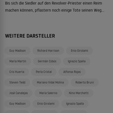
Bis sich die Siedler auf den Revolver-Priester einen Reim
machen können, pflastern noch einige Tote seinen Weg...
WEITERE DARSTELLER
Guy Madison
Richard Harrison
Enio Girolami
María Martín
Germán Cobos
Ignazio Spalla
Cris Huerta
Perla Cristal
Alfonso Rojas
Steven Tedd
Mariano Vidal Molina
Roberto Bruni
José Canalejas
María Salerno
Nino Marchetti
Guy Madison
Enio Girolami
Ignazio Spalla