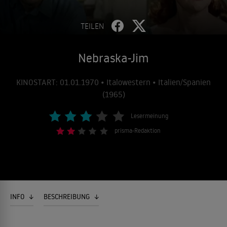
TEILEN
Nebraska-Jim
KINOSTART: 01.01.1970 • Italowestern • Italien/Spanien
(1965)
Lesermeinung
prisma-Redaktion
INFO
BESCHREIBUNG