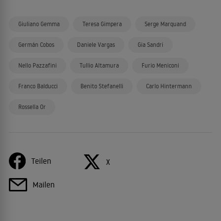
Giuliano Gemma
Teresa Gimpera
Serge Marquand
Germán Cobos
Daniele Vargas
Gia Sandri
Nello Pazzafini
Tullio Altamura
Furio Meniconi
Franco Balducci
Benito Stefanelli
Carlo Hintermann
Rossella Or
Teilen
X
Mailen