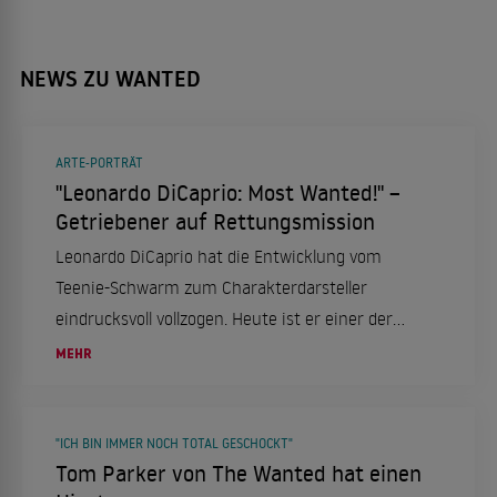
NEWS ZU WANTED
ARTE-PORTRÄT
"Leonardo DiCaprio: Most Wanted!" –
Getriebener auf Rettungsmission
Leonardo DiCaprio hat die Entwicklung vom
Teenie-Schwarm zum Charakterdarsteller
eindrucksvoll vollzogen. Heute ist er einer der
gefragtesten Hollywood-Stars. Doch sein größtes
MEHR
Ziel ist längst noch nicht erreicht.
"ICH BIN IMMER NOCH TOTAL GESCHOCKT"
Tom Parker von The Wanted hat einen