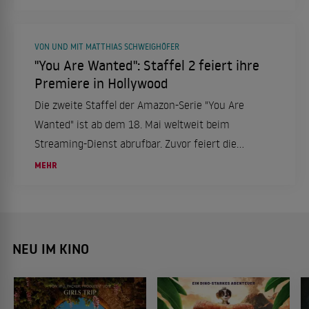
Austauschbarkeit.
VON UND MIT MATTHIAS SCHWEIGHÖFER
"You Are Wanted": Staffel 2 feiert ihre
Premiere in Hollywood
Die zweite Staffel der Amazon-Serie "You Are
Wanted" ist ab dem 18. Mai weltweit beim
Streaming-Dienst abrufbar. Zuvor feiert die
Eigenproduktion ihre Premiere im Arc Light in
MEHR
Hollywood.
NEU IM KINO