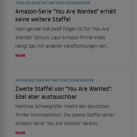
THRILLER-REIHE MIT MATTHIAS SCHWEIGHÖFER
Amazon-Serie "You Are Wanted" erhält
keine weitere Staffel
Nach gerade mal zwölf Folgen ist für "You Are
Wanted" Schluss. Laut Amazon Prime Video
hängt das mit anderen Verpflichtungen von
Hautdarsteller Matthias Schweighöfer
MEHR
zusammen.
HOCHGLANZ-SERIE MIT MATTHIAS SCHWEIGHÖFER
Zweite Staffel von "You Are Wanted":
Edel aber austauschbar
Matthias Schweighöfer macht den deutschen
Thriller kosmopolitisch: Die zweite Staffel seiner
Amazon-Serie "You Are Wanted" vereint
Hochspannung, Hochglanz-Optik und
MEHR