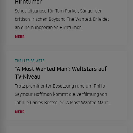
Hirntumor
Schockdiagnose für Tom Parker, Sänger der
britisch-irischen Boyband The Wanted. Er leidet
an einem inoperablen Hirntumor.
MEHR
THRILLER BEI ARTE
"A Most Wanted Man": Weltstars auf
TV-Niveau
Trotz prominenter Besetzung rund um Philip
Seymour Hoffman kommt die Verfilmung von
John le Carrés Bestseller "A Most Wanted Man"
nur selten über das Niveau eines TV-Films
MEHR
hinaus.