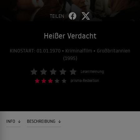
TEILEN
Heißer Verdacht
KINOSTART: 01.01.1970 • Kriminalfilm • Großbritannien
(1995)
Lesermeinung
prisma-Redaktion
INFO
BESCHREIBUNG