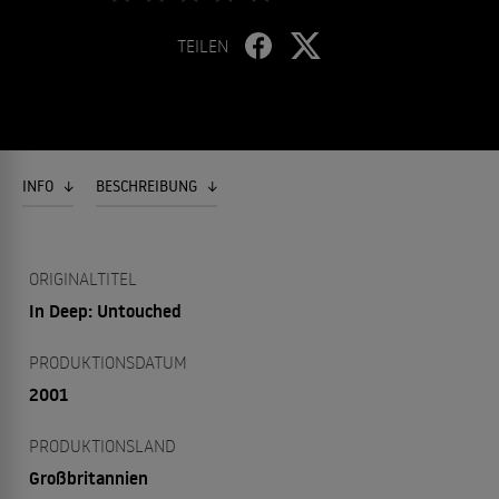
TEILEN
INFO
BESCHREIBUNG
ORIGINALTITEL
In Deep: Untouched
PRODUKTIONSDATUM
2001
PRODUKTIONSLAND
Großbritannien