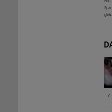
Nach
Span
glei
D
C