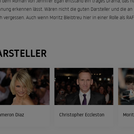
 dem Roman von Jennifer Egan entstand ein träges Drama, das nur
nung erkennen lässt. Wären nicht die guten Darsteller und die an 
ch vergessen. Auch wenn Moritz Bleibtreu hier in einer Rolle als RAF
ARSTELLER
ameron Diaz
Christopher Eccleston
Morit