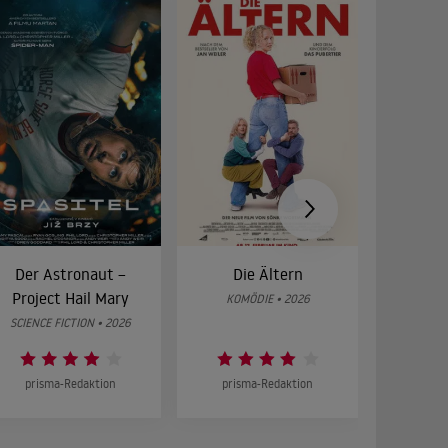
Der Astronaut –
Die Ältern
28 Year
Project Hail Mary
Bon
KOMÖDIE • 2026
SCIENCE FICTION • 2026
HOR
prisma-Redaktion
prisma-Redaktion
prism