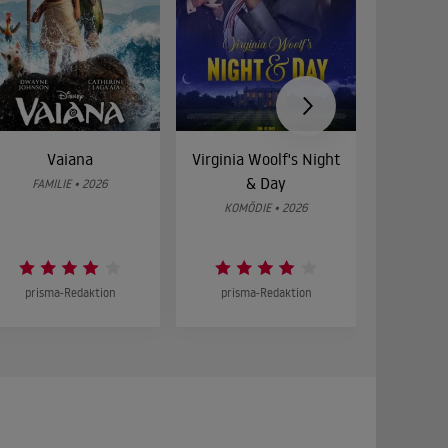
Vaiana
Virginia Woolf's Night
Etw
& Day
Bes
FAMILIE • 2026
KOMÖDIE • 2026
DRA
prisma-Redaktion
prisma-Redaktion
prism