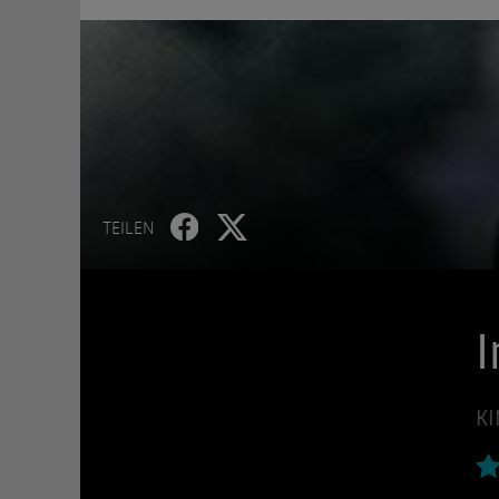
TEILEN
I
KI