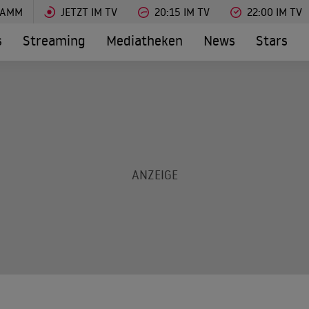
RAMM
JETZT IM TV
20:15 IM TV
22:00 IM TV
s
Streaming
Mediatheken
News
Stars