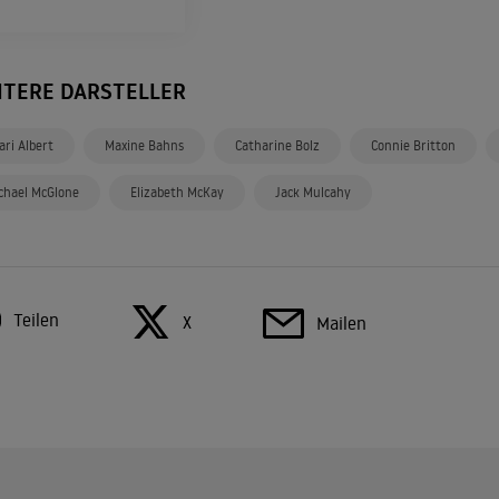
ITERE DARSTELLER
ari Albert
Maxine Bahns
Catharine Bolz
Connie Britton
chael McGlone
Elizabeth McKay
Jack Mulcahy
Teilen
X
Mailen