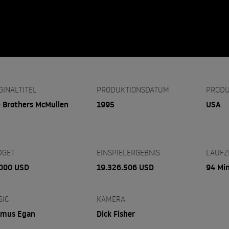
GINALTITEL
PRODUKTIONSDATUM
PRODU
 Brothers McMullen
1995
USA
DGET
EINSPIELERGEBNIS
LAUFZ
000 USD
19.326.506 USD
94 Mi
SIC
KAMERA
amus Egan
Dick Fisher