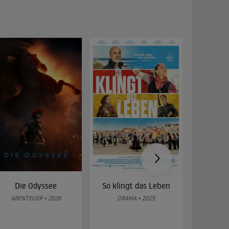
Die Odyssee
So klingt das Leben
Was 
g
ABENTEUER • 2026
DRAMA • 2025
DOKUMENT