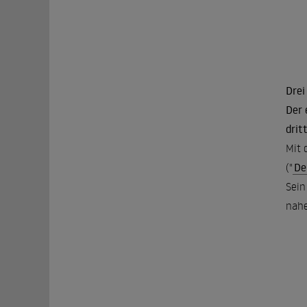
Drei
Der 
drit
Mit 
("
De
Sein
nahe