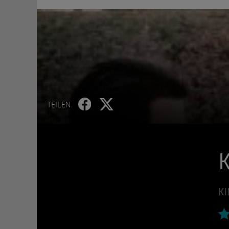
TEILEN
K
KI