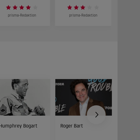
prisma-Redaktion
prisma-Redaktion
prism
Humphrey Bogart
Roger Bart
Peter Di