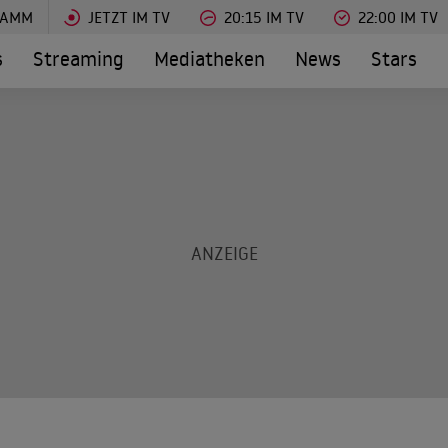
RAMM
JETZT IM TV
20:15 IM TV
22:00 IM TV
s
Streaming
Mediatheken
News
Stars