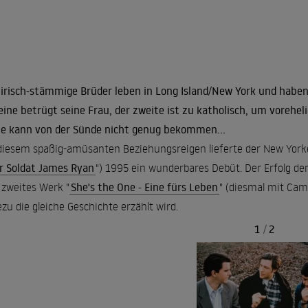
 irisch-stämmige Brüder leben in Long Island/New York und haben
eine betrügt seine Frau, der zweite ist zu katholisch, um vorehe
te kann von der Sünde nicht genug bekommen...
diesem spaßig-amüsanten Beziehungsreigen lieferte der New Yor
r Soldat James Ryan
") 1995 ein wunderbares Debüt. Der Erfolg d
 zweites Werk "
She's the One - Eine fürs Leben
" (diesmal mit Came
zu die gleiche Geschichte erzählt wird.
1
/
2