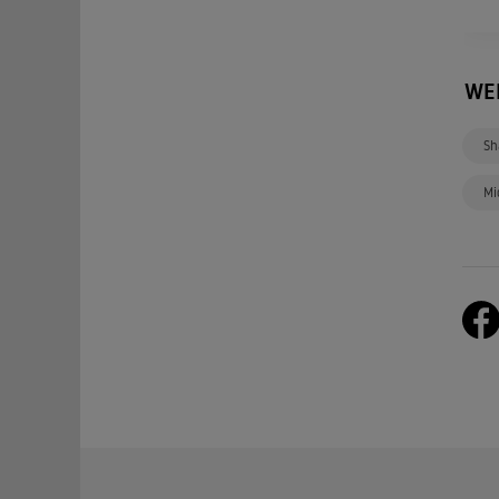
WE
Sh
Mi