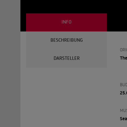
INFO
BESCHREIBUNG
ORI
The
DARSTELLER
BU
25.
MU
Se