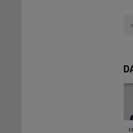
A
D
E