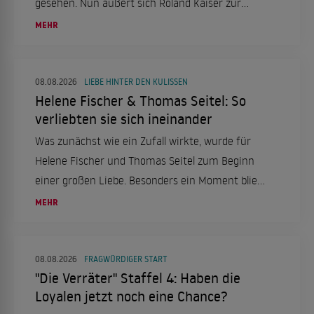
gesehen. Nun äußert sich Roland Kaiser zur
Debatte um den ZDF-Kapitän.
MEHR
08.08.2026
LIEBE HINTER DEN KULISSEN
Helene Fischer & Thomas Seitel: So
verliebten sie sich ineinander
Was zunächst wie ein Zufall wirkte, wurde für
Helene Fischer und Thomas Seitel zum Beginn
einer großen Liebe. Besonders ein Moment blieb
ihm bis heute im Herzen.
MEHR
08.08.2026
FRAGWÜRDIGER START
"Die Verräter" Staffel 4: Haben die
Loyalen jetzt noch eine Chance?