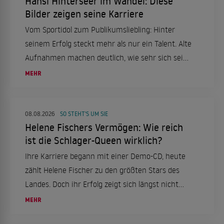
Hansi Hinterseer im Wandel: Diese
Bilder zeigen seine Karriere
Vom Sportidol zum Publikumsliebling: Hinter
seinem Erfolg steckt mehr als nur ein Talent. Alte
Aufnahmen machen deutlich, wie sehr sich sein
Weg verändert hat.
MEHR
08.08.2026
SO STEHT'S UM SIE
Helene Fischers Vermögen: Wie reich
ist die Schlager-Queen wirklich?
Ihre Karriere begann mit einer Demo-CD, heute
zählt Helene Fischer zu den größten Stars des
Landes. Doch ihr Erfolg zeigt sich längst nicht
nur auf der Bühne.
MEHR