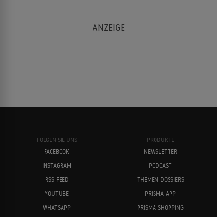
FOLGEN SIE UNS
PRODUKTE
FACEBOOK
NEWSLETTER
INSTAGRAM
PODCAST
RSS-FEED
THEMEN-DOSSIERS
YOUTUBE
PRISMA-APP
WHATSAPP
PRISMA-SHOPPING