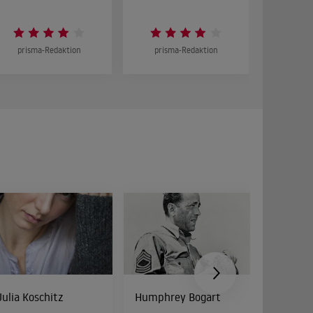
prisma-Redaktion
prisma-Redaktion
prism
Julia Koschitz
Humphrey Bogart
Cathy 