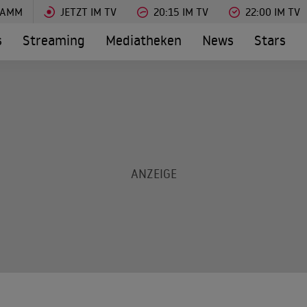
RAMM
JETZT IM TV
20:15 IM TV
22:00 IM TV
s
Streaming
Mediatheken
News
Stars