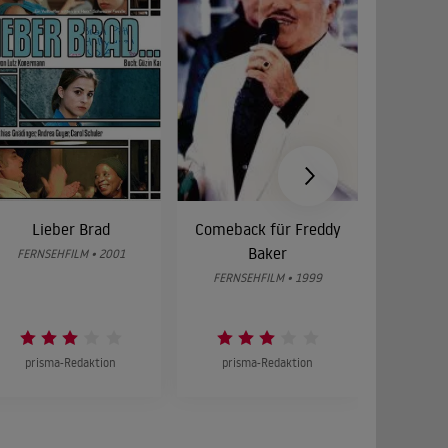
Lieber Brad
Comeback für Freddy
Himme
Baker
FERNSEHFILM • 2001
FERNSE
FERNSEHFILM • 1999
prisma-Redaktion
prisma-Redaktion