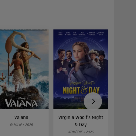
Vaiana
Virginia Woolf's Night
Etw
& Day
Bes
FAMILIE • 2026
KOMÖDIE • 2026
DRA