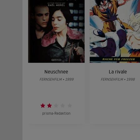
Neuschnee
La rivale
FERNSEHFILM • 1999
FERNSEHFILM • 1998
prisma-Redaktion