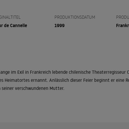
GINALTITEL
PRODUKTIONSDATUM
PRODU
ur de Cannelle
1999
Frankr
lange im Exil in Frankreich lebende chilenische Theaterregisseur 
es Heimatortes ernannt. Anlässlich dieser Feier beginnt er eine R
 seiner verschwundenen Mutter.