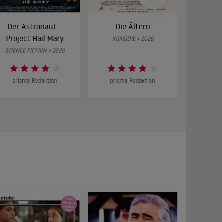
Der Astronaut –
Die Ältern
28 Year
Project Hail Mary
Bon
KOMÖDIE • 2026
SCIENCE FICTION • 2026
HOR
prisma-Redaktion
prisma-Redaktion
prism