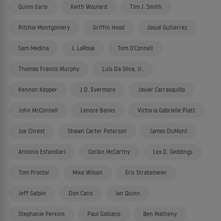
Quinn Early
Keith Woulard
Tim J. Smith
Ritchie Montgomery
Griffin Hood
Josué Gutierrez
Sam Medina
J. LaRose
Tom O'Connell
Thomas Francis Murphy
Luis Da Silva, Jr.
Kennon Kepper
J.D. Evermore
Javier Carrasquillo
John McConnell
Lenore Banks
Victoria Gabrielle Platt
Joe Chrest
Shawn Carter Peterson
James DuMont
Antonio Esfandiari
Corbin McCarthy
Lex D. Geddings
Tom Proctor
Mike Wilson
Eric Stratemeier
Jeff Galpin
Don Cano
Ian Quinn
Stephanie Perkins
Paul Galliano
Ben Matheny