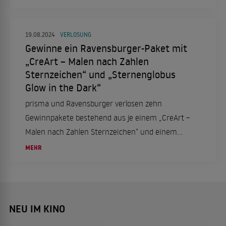
19.08.2024
VERLOSUNG
Gewinne ein Ravensburger-Paket mit
„CreArt – Malen nach Zahlen
Sternzeichen“ und „Sternenglobus
Glow in the Dark“
prisma und Ravensburger verlosen zehn
Gewinnpakete bestehend aus je einem „CreArt –
Malen nach Zahlen Sternzeichen“ und einem
„Sternenglobus Glow in the Dark“. Viel Glück!
MEHR
NEU IM KINO