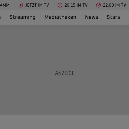
RAMM
JETZT IM TV
20:15 IM TV
22:00 IM TV
s
Streaming
Mediatheken
News
Stars