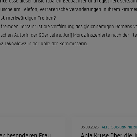
Interesse dieser unsichtbaren Beobachter und registriert selt
usche am Telefon, verräterische Veränderungen in ihrem Zimmer.
st merkwürdigen Treiben?
 fremden Terrain" ist die Verfilmung des gleichnamigen Romans vo
ischen Autorin der 90er Jahre. Jurij Moroz inszenierte nach der l
na Jakowlewa in der Rolle der Kommissarin.
05.08.2026
ALTERSDISKRIMINIER
eser besonderen Frau
Anja Kruse über die J