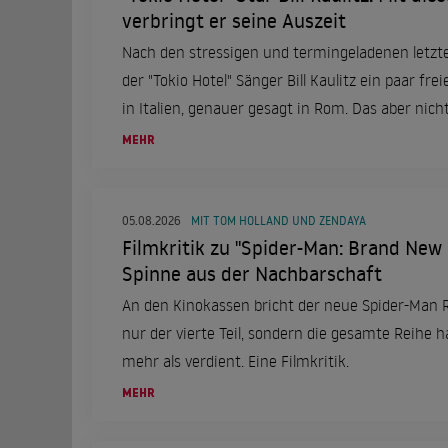
verbringt er seine Auszeit
Nach den stressigen und termingeladenen letzt
der "Tokio Hotel" Sänger Bill Kaulitz ein paar frei
in Italien, genauer gesagt in Rom. Das aber nicht
einer ganz besonderen Frau an seiner Seite.
MEHR
05.08.2026
MIT TOM HOLLAND UND ZENDAYA
Filmkritik zu "Spider-Man: Brand New
Spinne aus der Nachbarschaft
An den Kinokassen bricht der neue Spider-Man 
nur der vierte Teil, sondern die gesamte Reihe ha
mehr als verdient. Eine Filmkritik.
MEHR