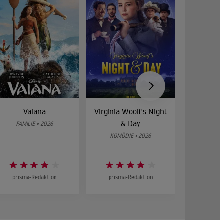
Vaiana
Virginia Woolf's Night
Etw
& Day
Bes
FAMILIE • 2026
KOMÖDIE • 2026
DRA
prisma-Redaktion
prisma-Redaktion
prism