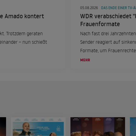
05.08.2026
DAS ENDE EINER TV-Ä
jke Amado kontert
WDR verabschiedet "
Frauenformate
ekt. Trotzdem geraten
Nach fast drei Jahrzehnten
inander – nun schießt
Sender reagiert auf sinken
Formate, um Frauenrechte
thematisieren.
MEHR