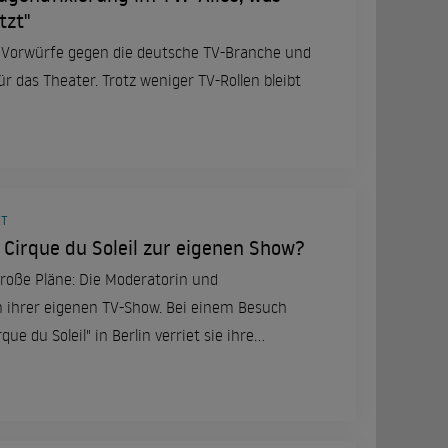
tzt"
 Vorwürfe gegen die deutsche TV-Branche und
ür das Theater. Trotz weniger TV-Rollen bleibt
MT
Cirque du Soleil zur eigenen Show?
oße Pläne: Die Moderatorin und
ihrer eigenen TV-Show. Bei einem Besuch
que du Soleil" in Berlin verriet sie ihre
 ihre Erfahrungen bei "Die Verräter".