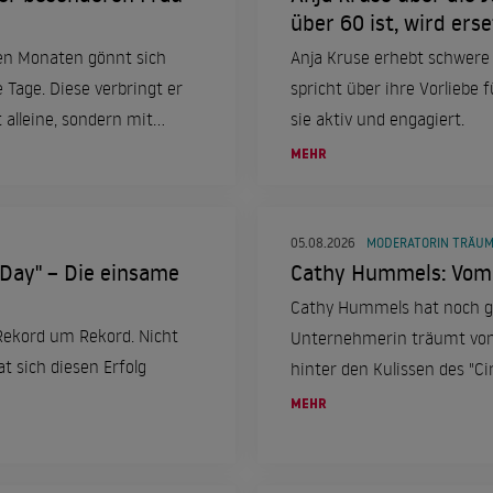
über 60 ist, wird erse
en Monaten gönnt sich
Anja Kruse erhebt schwere
e Tage. Diese verbringt er
spricht über ihre Vorliebe f
 alleine, sondern mit
sie aktiv und engagiert.
MEHR
05.08.2026
MODERATORIN TRÄU
 Day" – Die einsame
Cathy Hummels: Vom 
Cathy Hummels hat noch gr
Rekord um Rekord. Nicht
Unternehmerin träumt von 
t sich diesen Erfolg
hinter den Kulissen des "Cir
Ambitionen und sprach über
MEHR