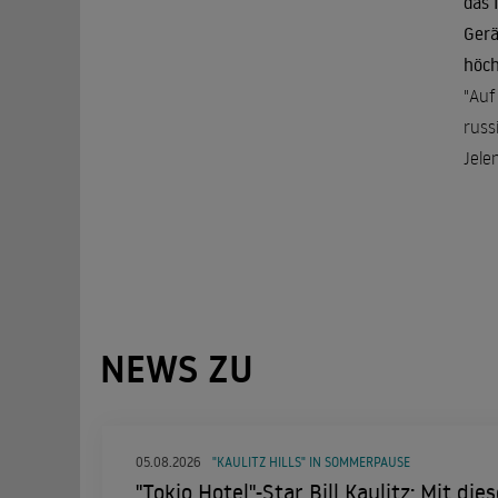
das 
Gerä
höch
"Auf
russ
Jele
NEWS ZU
05.08.2026
"KAULITZ HILLS" IN SOMMERPAUSE
"Tokio Hotel"-Star Bill Kaulitz: Mit di