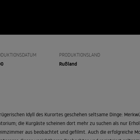
ODUKTIONSDATUM
PRODUKTIONSLAND
00
Rußland
rügerischen Idyll des Kurortes geschehen seltsame Dinge: Merkw
torium; die Kurgäste scheinen dort mehr zu suchen als nur Er
imzimmer aus beobachtet und gefilmt. Auch die erfolgreiche Mo