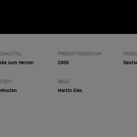
GINALTITEL
PRODUKTIONSDATUM
PRODU
cke zum Herzen
2005
Deuts
FZEIT
REGIE
Minuten
Martin Gies