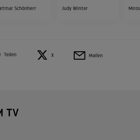
ietmar Schönherr
Judy Winter
Miro
Teilen
X
Mailen
M TV