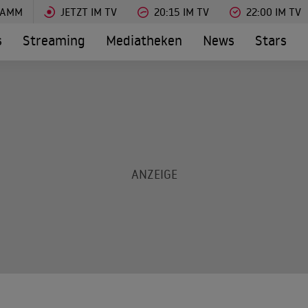
RAMM
JETZT IM TV
20:15 IM TV
22:00 IM TV
s
Streaming
Mediatheken
News
Stars