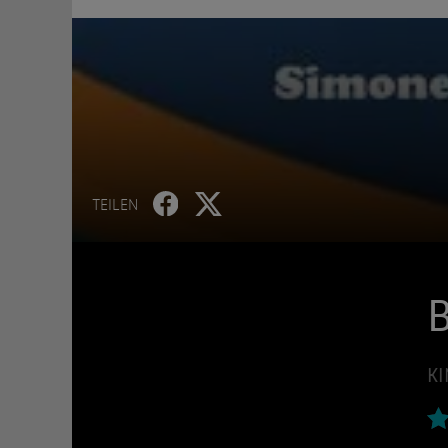
TEILEN
KI