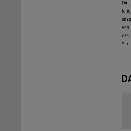
Die 
lang
skep
von 
das:
Simo
D