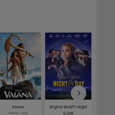
Vaiana
Virginia Woolf's Night
Etw
& Day
Bes
FAMILIE • 2026