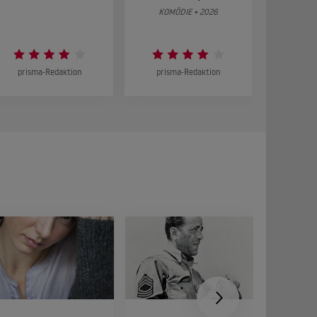
KOMÖDIE • 2026
DRA
prisma-Redaktion
prisma-Redaktion
prism