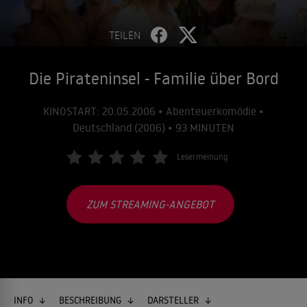
TEILEN
Die Pirateninsel - Familie über Bord
KINOSTART: 20.05.2006 • Abenteuerkomödie •
Deutschland (2006) • 93 MINUTEN
Lesermeinung
ZUM STREAMING-ANGEBOT
INFO
BESCHREIBUNG
DARSTELLER