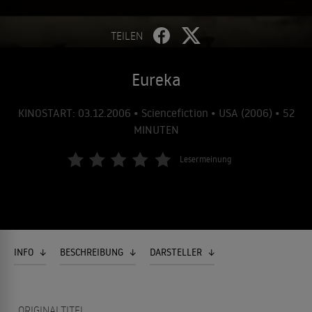
TEILEN
Eureka
KINOSTART: 03.12.2006 • Sciencefiction • USA (2006) • 52
MINUTEN
Lesermeinung
INFO
BESCHREIBUNG
DARSTELLER
ORIGINALTITEL