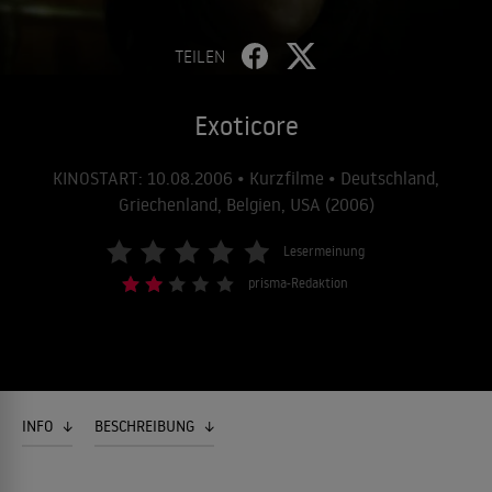
TEILEN
Exoticore
KINOSTART: 10.08.2006 • Kurzfilme • Deutschland,
Griechenland, Belgien, USA (2006)
Lesermeinung
prisma-Redaktion
INFO
BESCHREIBUNG