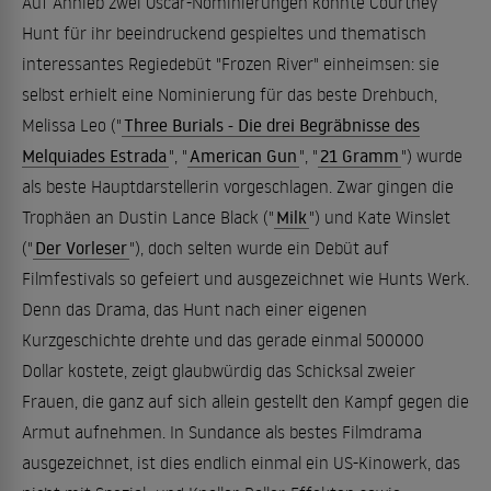
Auf Anhieb zwei Oscar-Nominierungen konnte Courtney
Hunt für ihr beeindruckend gespieltes und thematisch
interessantes Regiedebüt "Frozen River" einheimsen: sie
selbst erhielt eine Nominierung für das beste Drehbuch,
Melissa Leo ("
Three Burials - Die drei Begräbnisse des
Melquiades Estrada
", "
American Gun
", "
21 Gramm
") wurde
als beste Hauptdarstellerin vorgeschlagen. Zwar gingen die
Trophäen an Dustin Lance Black ("
Milk
") und Kate Winslet
("
Der Vorleser
"), doch selten wurde ein Debüt auf
Filmfestivals so gefeiert und ausgezeichnet wie Hunts Werk.
Denn das Drama, das Hunt nach einer eigenen
Kurzgeschichte drehte und das gerade einmal 500000
Dollar kostete, zeigt glaubwürdig das Schicksal zweier
Frauen, die ganz auf sich allein gestellt den Kampf gegen die
Armut aufnehmen. In Sundance als bestes Filmdrama
ausgezeichnet, ist dies endlich einmal ein US-Kinowerk, das