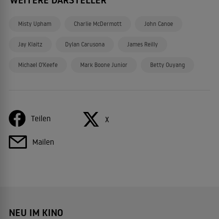
WEITERE DARSTELLER
Misty Upham
Charlie McDermott
John Canoe
Jay Klaitz
Dylan Carusona
James Reilly
Michael O'Keefe
Mark Boone Junior
Betty Ouyang
Teilen
X
Mailen
NEU IM KINO