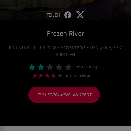
TEILEN
Frozen River
KINOSTART: 01.08.2008 • Sozialdrama • USA (2008) • 97
MINUTEN
Lesermeinung
prisma-Redaktion
ZUM STREAMING-ANGEBOT