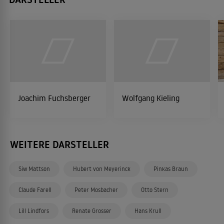
Joachim Fuchsberger
Wolfgang Kieling
WEITERE DARSTELLER
Siw Mattson
Hubert von Meyerinck
Pinkas Braun
Claude Farell
Peter Mosbacher
Otto Stern
Lill Lindfors
Renate Grosser
Hans Krull