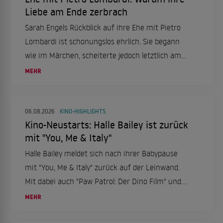
Liebe am Ende zerbrach
Sarah Engels Rückblick auf ihre Ehe mit Pietro
Lombardi ist schonungslos ehrlich. Sie begann
wie im Märchen, scheiterte jedoch letztlich am
enormen Druck.
MEHR
06.08.2026
KINO-HIGHLIGHTS
Kino-Neustarts: Halle Bailey ist zurück
mit "You, Me & Italy"
Halle Bailey meldet sich nach ihrer Babypause
mit "You, Me & Italy" zurück auf der Leinwand.
Mit dabei auch "Paw Patrol: Der Dino Film" und
"Nightborn". Ein Kinowochenende voller
MEHR
Abenteuer und Romantik ab dem 6. August.