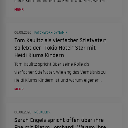
Liebe kein festes Tempo kennt und alle Zweifel
überdauern kann.
MEHR
06.08.2026
PATCHWORK-DYNAMIK
Tom Kaulitz als vierfacher Stiefvater:
So lebt der "Tokio Hotel"-Star mit
Heidi Klums Kindern
Tom Kaulitz spricht über seine Rolle als
vierfacher Stiefvater. Wie eng das Verhältnis zu
Heidi Klums Kindern ist und warum eigener
Nachwuchs kein Thema ist.
MEHR
06.08.2026
RÜCKBLICK
Sarah Engels spricht offen über ihre
Ehe mit Pietro Lombardi: Warum ihre