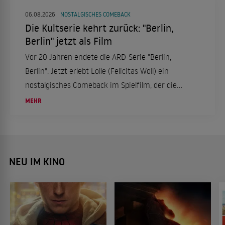
06.08.2026
NOSTALGISCHES COMEBACK
Die Kultserie kehrt zurück: "Berlin,
Berlin" jetzt als Film
Vor 20 Jahren endete die ARD-Serie "Berlin,
Berlin". Jetzt erlebt Lolle (Felicitas Woll) ein
nostalgisches Comeback im Spielfilm, der die
Fans erneut in ihren Bann zieht.
MEHR
NEU IM KINO