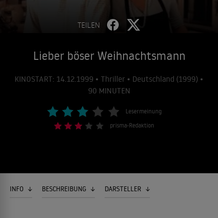
TEILEN
Lieber böser Weihnachtsmann
KINOSTART: 14.12.1999 • Thriller • Deutschland (1999) •
90 MINUTEN
Lesermeinung
prisma-Redaktion
INFO
BESCHREIBUNG
DARSTELLER