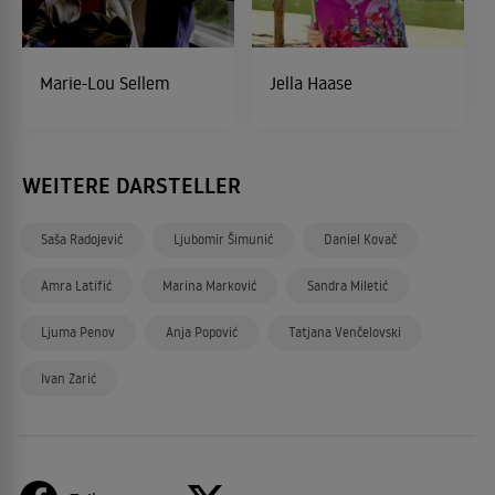
Marie-Lou Sellem
Jella Haase
WEITERE DARSTELLER
Saša Radojević
Ljubomir Šimunić
Daniel Kovač
Amra Latifić
Marina Marković
Sandra Miletić
Ljuma Penov
Anja Popović
Tatjana Venčelovski
Ivan Zarić