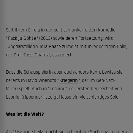
Seit ihrem Erfolg in der politisch unkorrekten Komödie
"
Fack ju Göhte
" (2013) sowie deren Fortsetzung, wird
Jungdarstellerin Jella Haase zumeist mit ihrer dortigen Rolle,
der Proll-Tussi Chantal, assoziiert.
Dass die Schauspielerin aber auch anders kann, bewies sie
bereits in David Wnendts "
Kriegerin
", der im Neo-Nazi-
Milieu spielt. Auch in "Looping", der ersten Regiearbeit von
Leonie Krippendorff, zeigt Haase ein vielschichtiges Spiel.
Was ist die Welt?
Als 19-jährige Leila macht sie sich auf die Suche nach einem