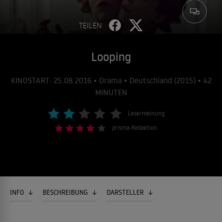
TEILEN
Looping
KINOSTART: 25.08.2016 • Drama • Deutschland (2015) • 42
MINUTEN
Lesermeinung
prisma-Redaktion
INFO
BESCHREIBUNG
DARSTELLER