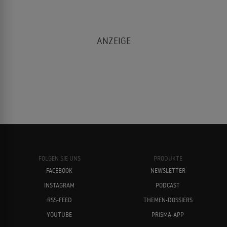
FOLGEN SIE UNS
PRODUKTE
FACEBOOK
NEWSLETTER
INSTAGRAM
PODCAST
RSS-FEED
THEMEN-DOSSIERS
YOUTUBE
PRISMA-APP