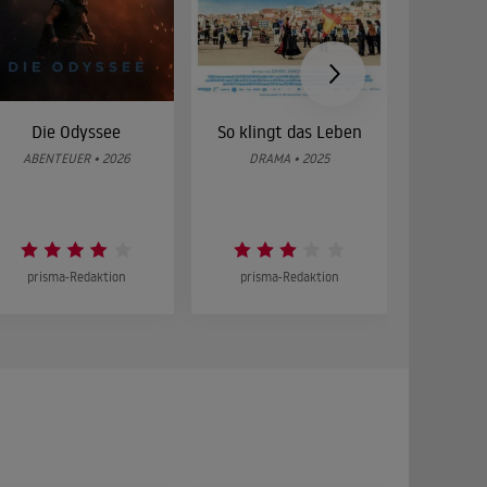
Die Odyssee
So klingt das Leben
Was 
g
ABENTEUER • 2026
DRAMA • 2025
DOKUMENT
prisma-Redaktion
prisma-Redaktion
prism