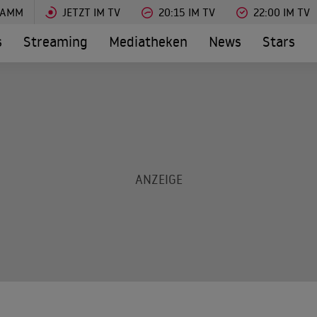
RAMM
JETZT IM TV
20:15 IM TV
22:00 IM TV
s
Streaming
Mediatheken
News
Stars