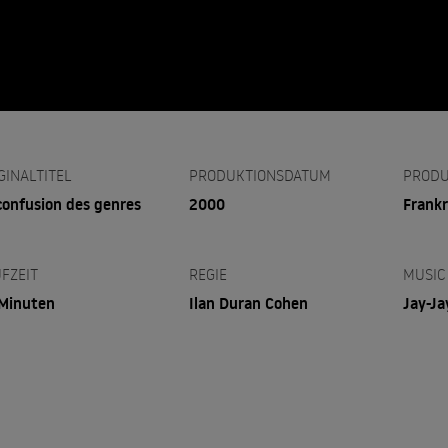
GINALTITEL
PRODUKTIONSDATUM
PRODU
confusion des genres
2000
Frankr
FZEIT
REGIE
MUSIC
Minuten
Ilan Duran Cohen
Jay-Ja