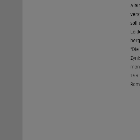
Alai
vers
soll
Leid
herg
"Die
Zyni
männ
1991
Roma