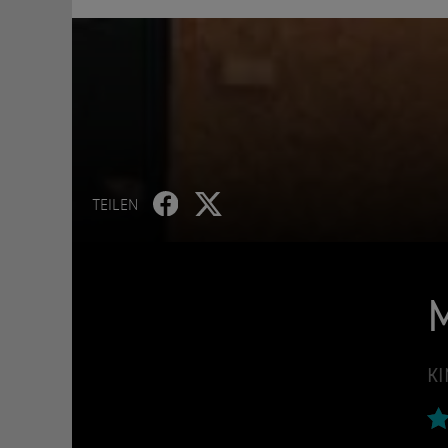
TEILEN
M
KI