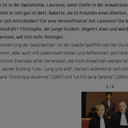
n ist in der Zwickmühle: Laurence, seine Chefin in der Anwaltska
teht er sich gut im Bett. Babette, die Ex-Freundin eines Klienten,
 er sich entscheiden? Für eine Vernunftheirat mit Laurence? Die be
enschaft? Christophe, der junge Student, begehrt Alain und würde 
erissen, will sich nicht festlegen...
 Verwirrung der Geschlechter" ist der zweite Spielfilm von Ilan Dur
smen, aber auch mit Lebenswahrheiten und Reflexionen, porträtiert
liches Exemplar einer Generation, die nicht erwachsen werden will
 seinen Erstling "Lola - Jung und wild". Danach widmete er sich eini
ne "Chronique Alicienne" (1997) und "Le Fils de la Sardine" (1999
1
/
2