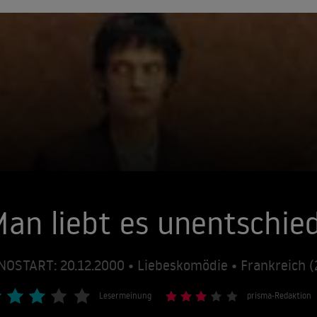
an liebt es unentschie
NOSTART: 20.12.2000 • Liebeskomödie • Frankreich 
Lesermeinung
prisma-Redaktion