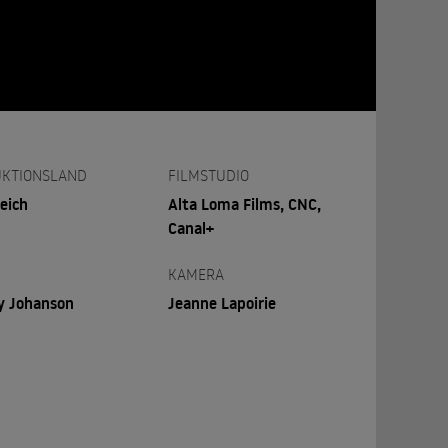
KTIONSLAND
FILMSTUDIO
eich
Alta Loma Films, CNC,
Canal+
KAMERA
y Johanson
Jeanne Lapoirie