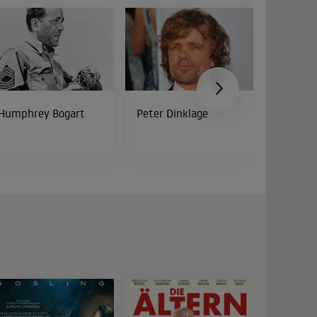
Humphrey Bogart
Peter Dinklage
Bud Spe