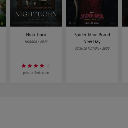
o
Nightborn
Spider-Man: Brand
New Day
HORROR • 2026
SCIENCE FICTION • 2026
prisma-Redaktion