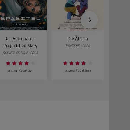
Der Astronaut –
Die Ältern
28 Year
Project Hail Mary
Bon
KOMÖDIE • 2026
SCIENCE FICTION • 2026
HOR
prisma-Redaktion
prisma-Redaktion
prism