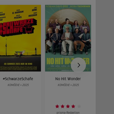
#SchwarzeSchafe
No Hit Wonder
Glen
Sch
KOMÖDIE • 2025
KOMÖDIE • 2025
KOMÖ
prisma-Redaktion
prism