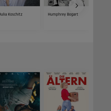
Julia Koschitz
Humphrey Bogart
Cathy 