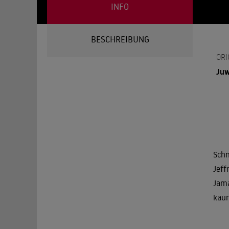
INFO
BESCHREIBUNG
ORI
Ju
Schn
Jeff
Jama
kaum