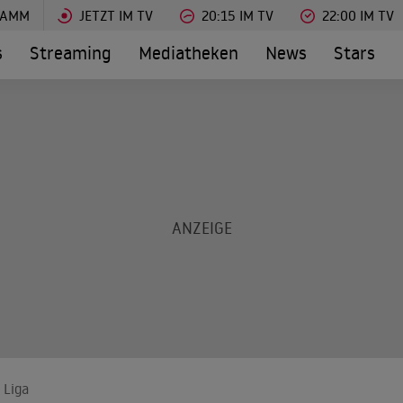
RAMM
JETZT IM TV
20:15 IM TV
22:00 IM TV
s
Streaming
Mediatheken
News
Stars
 Liga