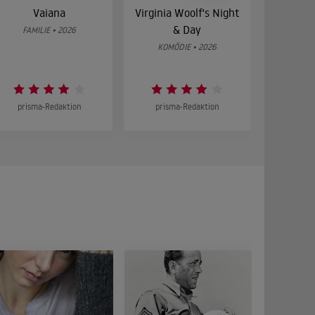
Vaiana
Virginia Woolf's Night
Etw
& Day
Bes
FAMILIE • 2026
KOMÖDIE • 2026
DRA
prisma-Redaktion
prisma-Redaktion
prism