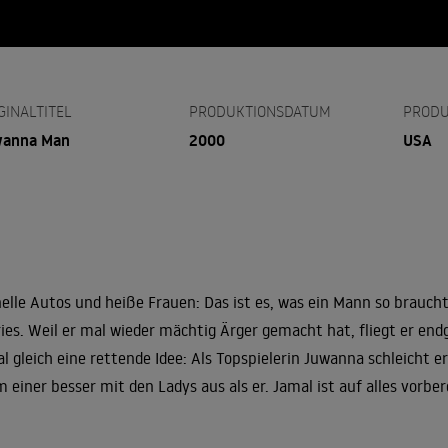
GINALTITEL
PRODUKTIONSDATUM
PRODU
wanna Man
2000
USA
elle Autos und heiße Frauen: Das ist es, was ein Mann so brauch
ries. Weil er mal wieder mächtig Ärger gemacht hat, fliegt er endg
l gleich eine rettende Idee: Als Topspielerin Juwanna schleicht er
 einer besser mit den Ladys aus als er. Jamal ist auf alles vorber