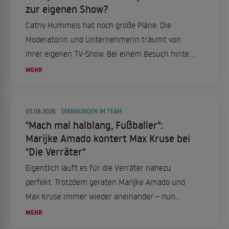
zur eigenen Show?
Cathy Hummels hat noch große Pläne: Die
Moderatorin und Unternehmerin träumt von
ihrer eigenen TV-Show. Bei einem Besuch hinter
den Kulissen des "Cirque du Soleil" in Berlin
MEHR
verriet sie ihre Ambitionen und sprach über ihre
Erfahrungen bei "Die Verräter".
05.08.2026
SPANNUNGEN IM TEAM
"Mach mal halblang, Fußballer":
Marijke Amado kontert Max Kruse bei
"Die Verräter"
Eigentlich läuft es für die Verräter nahezu
perfekt. Trotzdem geraten Marijke Amado und
Max Kruse immer wieder aneinander – nun
schießt sie zurück.
MEHR