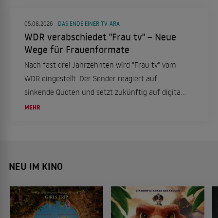
05.08.2026
DAS ENDE EINER TV-ÄRA
WDR verabschiedet "Frau tv" – Neue
Wege für Frauenformate
Nach fast drei Jahrzehnten wird "Frau tv" vom
WDR eingestellt. Der Sender reagiert auf
sinkende Quoten und setzt zukünftig auf digitale
Formate, um Frauenrechte und Emanzipation
MEHR
auf neuen Wegen zu thematisieren.
NEU IM KINO