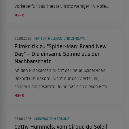
Vorliebe für das Theater. Trotz weniger TV-Rollen
bleibt sie aktiv und engagiert.
MEHR
05.08.2026
MIT TOM HOLLAND UND ZENDAYA
Filmkritik zu "Spider-Man: Brand New
Day" – Die einsame Spinne aus der
Nachbarschaft
An den Kinokassen bricht der neue Spider-Man
Rekord um Rekord. Nicht nur der vierte Teil,
sondern die gesamte Reihe hat sich diesen Erfolg
mehr als verdient. Eine Filmkritik.
MEHR
05.08.2026
MODERATORIN TRÄUMT
Cathy Hummels: Vom Cirque du Soleil