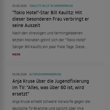
05.08.2026
"KAULITZ HILLS" IN SOMMERPAUSE
"Tokio Hotel"-Star Bill Kaulitz: Mit
dieser besonderen Frau verbringt er
seine Auszeit
Nach den stressigen und termingeladenen
letzten Monaten gönnt sich der "Tokio Hotel"
Sänger Bill Kaulitz ein paar freie Tage. Diese
verbringt er in Italien, genauer gesagt in Rom.
MEHR
Das aber nicht alleine, sondern mit einer ganz
besonderen Frau an seiner Seite.
05.08.2026
ALTERSDISKRIMINIERUNG
Anja Kruse über die Jugendfixierung
im TV: "Alles, was über 60 ist, wird
ersetzt"
Anja Kruse erhebt schwere Vorwürfe gegen die
deutsche TV-Branche und spricht über ihre