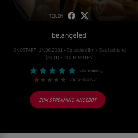
TEILEN
be.angeled
KINOSTART: 14.06.2001 • Episodenfilm • Deutschland
(2001) • 110 MINUTEN
Lesermeinung
prisma-Redaktion
ZUM STREAMING-ANGEBOT