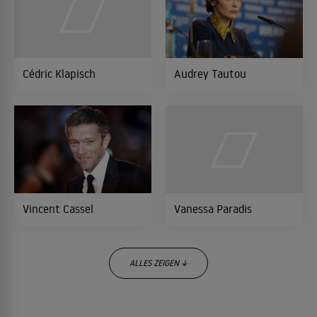
L' auberge espagnole - Wiedersehen in
2005
St. Petersburg
KOMÖDIE
Cédric Klapisch
Audrey Tautou
Der wilde Schlag meines Herzens
2005
DRAMA
Exil
2004
DRAMA
Vincent Cassel
Vanessa Paradis
Arsène Lupin
2004
ABENTEUERFILM
ALLES ZEIGEN ↓