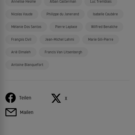
Annelise Hesme
Alban Casterman
Luc Tremblais
Nicolas Vaude
Philippe du Janerand
Isabelle Caubère
Mélanie Dos Santos
Pierre Laplace
Wilfred Benaïche
François Civil
Jean-Michel Lahmi
Marie Gili-Pierre
Arié Elmaleh
Francis Van Litsenborgh
Antoine Blanquefort
Teilen
X
Mailen