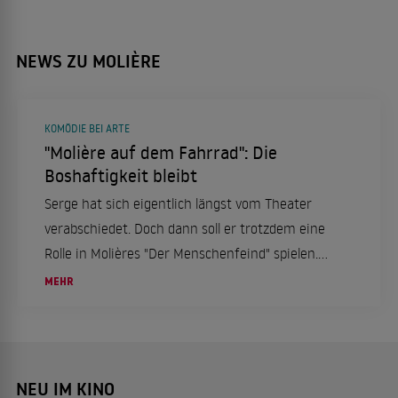
NEWS ZU MOLIÈRE
KOMÖDIE BEI ARTE
"Molière auf dem Fahrrad": Die
Boshaftigkeit bleibt
Serge hat sich eigentlich längst vom Theater
verabschiedet. Doch dann soll er trotzdem eine
Rolle in Molières "Der Menschenfeind" spielen.
Die Proben offenbaren die mühsam
MEHR
unterdrückte Boshaftigkeit zweier großer
Schauspieler.
NEU IM KINO