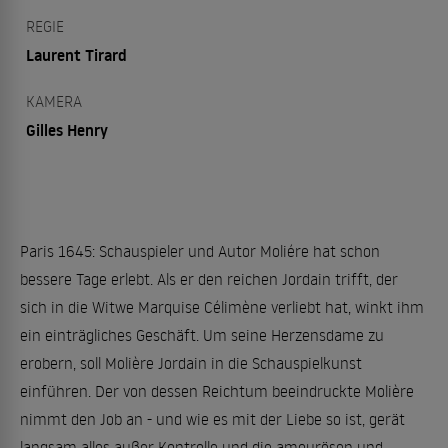
REGIE
Laurent Tirard
KAMERA
Gilles Henry
Paris 1645: Schauspieler und Autor Moliére hat schon
bessere Tage erlebt. Als er den reichen Jordain trifft, der
sich in die Witwe Marquise Célimène verliebt hat, winkt ihm
ein einträgliches Geschäft. Um seine Herzensdame zu
erobern, soll Molière Jordain in die Schauspielkunst
einführen. Der von dessen Reichtum beeindruckte Molière
nimmt den Job an - und wie es mit der Liebe so ist, gerät
langsam alles außer Kontrolle und die amourösen und