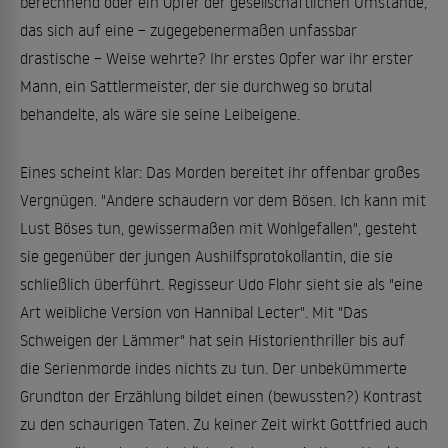
berechnend oder ein Opfer der gesellschaftlichen Umstände,
das sich auf eine – zugegebenermaßen unfassbar
drastische – Weise wehrte? Ihr erstes Opfer war ihr erster
Mann, ein Sattlermeister, der sie durchweg so brutal
behandelte, als wäre sie seine Leibeigene.
Eines scheint klar: Das Morden bereitet ihr offenbar großes
Vergnügen. "Andere schaudern vor dem Bösen. Ich kann mit
Lust Böses tun, gewissermaßen mit Wohlgefallen", gesteht
sie gegenüber der jungen Aushilfsprotokollantin, die sie
schließlich überführt. Regisseur Udo Flohr sieht sie als "eine
Art weibliche Version von Hannibal Lecter". Mit "Das
Schweigen der Lämmer" hat sein Historienthriller bis auf
die Serienmorde indes nichts zu tun. Der unbekümmerte
Grundton der Erzählung bildet einen (bewussten?) Kontrast
zu den schaurigen Taten. Zu keiner Zeit wirkt Gottfried auch