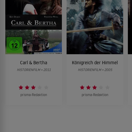
Carl & Bertha
Königreich der Himmel
HISTORIENFILM • 2011
HISTORIENFILM • 2005
prisma-Redaktion
prisma-Redaktion