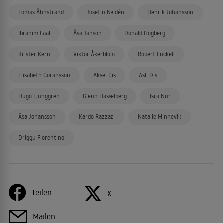
Tomas Åhnstrand
Josefin Neldén
Henrik Johansson
Ibrahim Faal
Åsa Janson
Donald Högberg
Krister Kern
Viktor Åkerblom
Robert Enckell
Elisabeth Göransson
Aksel Dis
Asli Dis
Hugo Ljunggren
Glenn Hasselberg
Isra Nur
Åsa Johansson
Kardo Razzazi
Natalie Minnevik
Driggu Florentino
Teilen
X
Mailen