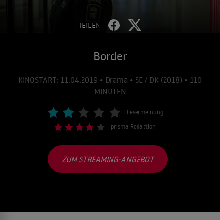
TEILEN
Border
KINOSTART: 11.04.2019 • Drama • SE / DK (2018) • 110
MINUTEN
Lesermeinung
prisma-Redaktion
ZUM STREAMING-ANGEBOT