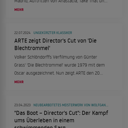
Madrid, Auftritten von Anastacia, Take That und
Pet Shop Boys. Ein Silvesterabend voller
MEHR
musikalischer Highlights!
22.07.2024
UNGEKÜRZTER KLASSIKER
ARTE zeigt Director's Cut von 'Die
Blechtrommel'
Volker Schlöndorffs Verfilmung von Günter
Grass' 'Die Blechtrommel' wurde 1979 mit dem
Oscar ausgezeichnet. Nun zeigt ARTE den 20
Minuten längeren Director's Cut des epochalen
MEHR
Werks zur Montagsprimetime.
23.04.2023
NEUBEARBEITETES MEISTERWERK VON WOLFGANG PETERSEN
"Das Boot – Director's Cut": Der Kampf
ums Überleben in einem
schwimmenden Sarg