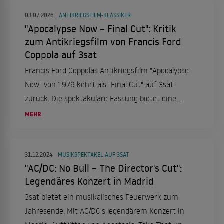
03.07.2026
ANTIKRIEGSFILM-KLASSIKER
"Apocalypse Now – Final Cut": Kritik
zum Antikriegsfilm von Francis Ford
Coppola auf 3sat
Francis Ford Coppolas Antikriegsfilm "Apocalypse
Now" von 1979 kehrt als "Final Cut" auf 3sat
zurück. Die spektakuläre Fassung bietet eine
restaurierte Version des Klassikers, der mit zwei
MEHR
Oscars und der Goldenen Palme ausgezeichnet
wurde.
31.12.2024
MUSIKSPEKTAKEL AUF 3SAT
"AC/DC: No Bull – The Director's Cut":
Legendäres Konzert in Madrid
3sat bietet ein musikalisches Feuerwerk zum
Jahresende: Mit AC/DC's legendärem Konzert in