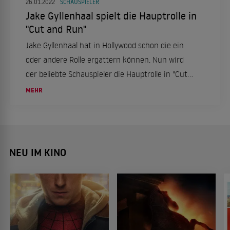
26.01.2022
SCHAUSPIELER
Jake Gyllenhaal spielt die Hauptrolle in
"Cut and Run"
Jake Gyllenhaal hat in Hollywood schon die ein
oder andere Rolle ergattern können. Nun wird
der beliebte Schauspieler die Hauptrolle in "Cut
and Run" übernehmen.
MEHR
NEU IM KINO