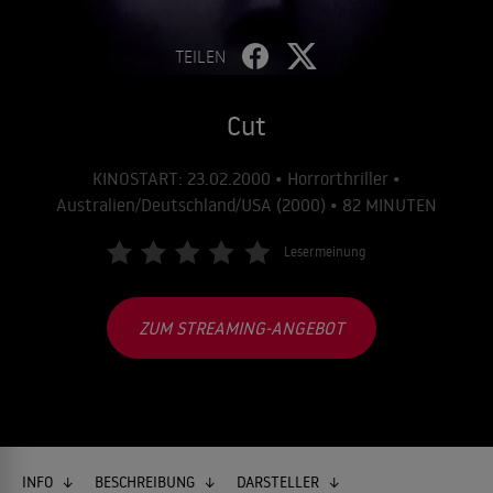
TEILEN
Cut
KINOSTART: 23.02.2000 • Horrorthriller •
Australien/Deutschland/USA (2000) • 82 MINUTEN
Lesermeinung
ZUM STREAMING-ANGEBOT
INFO
BESCHREIBUNG
DARSTELLER