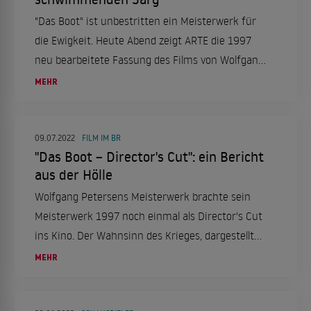
"Das Boot" ist unbestritten ein Meisterwerk für
die Ewigkeit. Heute Abend zeigt ARTE die 1997
neu bearbeitete Fassung des Films von Wolfgang
Petersen. Dabei kämpft die Crew um Kapitän
MEHR
Heinrich Lehmann-Willenbrock, alias "der Alte"
Jürgen Prochnow nicht nur gegen die
bedrückende Enge und Sauerstoffmangel – der
09.07.2022
FILM IM BR
"Das Boot – Director's Cut": ein Bericht
Feind naht.
aus der Hölle
Wolfgang Petersens Meisterwerk brachte sein
Meisterwerk 1997 noch einmal als Director's Cut
ins Kino. Der Wahnsinn des Krieges, dargestellt
auf wenigen Quadratmetern.
MEHR