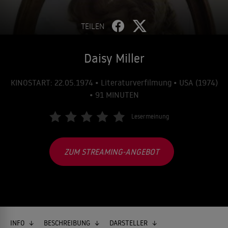
TEILEN
Daisy Miller
KINOSTART: 22.05.1974 • Literaturverfilmung • USA (1974)
• 91 MINUTEN
Lesermeinung
ZUM STREAMING-ANGEBOT
INFO
BESCHREIBUNG
DARSTELLER