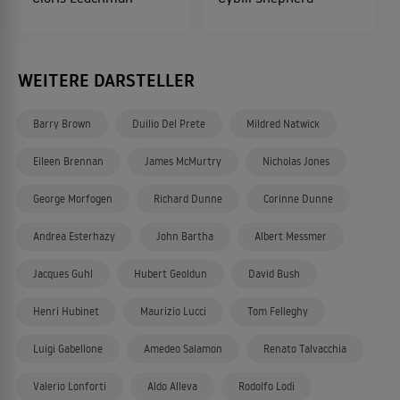
WEITERE DARSTELLER
Barry Brown
Duilio Del Prete
Mildred Natwick
Eileen Brennan
James McMurtry
Nicholas Jones
George Morfogen
Richard Dunne
Corinne Dunne
Andrea Esterhazy
John Bartha
Albert Messmer
Jacques Guhl
Hubert Geoldun
David Bush
Henri Hubinet
Maurizio Lucci
Tom Felleghy
Luigi Gabellone
Amedeo Salamon
Renato Talvacchia
Valerio Lonforti
Aldo Alleva
Rodolfo Lodi