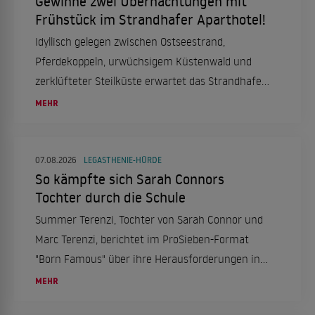
Gewinne zwei Übernachtungen mit
Frühstück im Strandhafer Aparthotel!
Idyllisch gelegen zwischen Ostseestrand,
Pferdekoppeln, urwüchsigem Küstenwald und
zerklüfteter Steilküste erwartet das Strandhafer
Aparthotel seine Gäste mit einer Kombination
MEHR
aus Naturerlebnis, Komfort und
Urlaubsatmosphäre. Wir verlosen zwei
Übernachtungen mit Frühstück im
07.08.2026
LEGASTHENIE-HÜRDE
So kämpfte sich Sarah Connors
Doppelzimmer!
Tochter durch die Schule
Summer Terenzi, Tochter von Sarah Connor und
Marc Terenzi, berichtet im ProSieben-Format
"Born Famous" über ihre Herausforderungen in
der Schule aufgrund von Legasthenie und ihren
MEHR
erfolgreichen Schulabschluss.