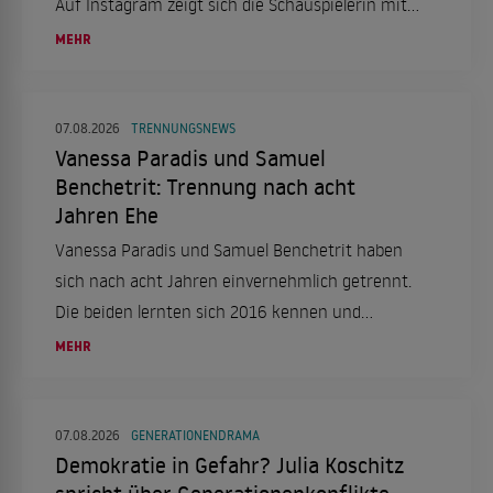
Auf Instagram zeigt sich die Schauspielerin mit
einer Halskrause und berichtet von dem Vorfall,
MEHR
der sich in Frankreich ereignete.
07.08.2026
TRENNUNGSNEWS
Vanessa Paradis und Samuel
Benchetrit: Trennung nach acht
Jahren Ehe
Vanessa Paradis und Samuel Benchetrit haben
sich nach acht Jahren einvernehmlich getrennt.
Die beiden lernten sich 2016 kennen und
heirateten 2018. Ein Statement ihres
MEHR
Managements bestätigt die Trennung.
07.08.2026
GENERATIONENDRAMA
Demokratie in Gefahr? Julia Koschitz