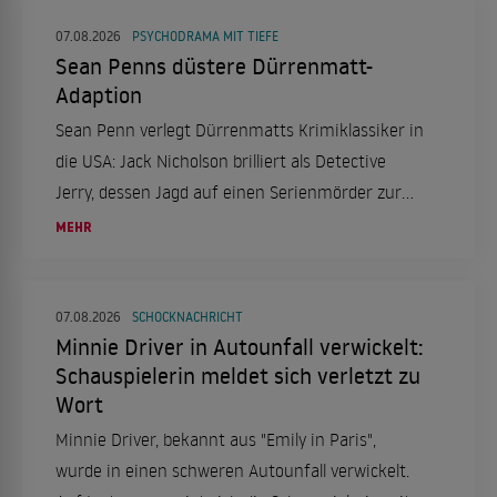
07.08.2026
PSYCHODRAMA MIT TIEFE
Sean Penns düstere Dürrenmatt-
Adaption
Sean Penn verlegt Dürrenmatts Krimiklassiker in
die USA: Jack Nicholson brilliert als Detective
Jerry, dessen Jagd auf einen Serienmörder zur
Obsession wird. Ein düsteres Psychodrama, das
MEHR
tief in die Seelenqualen des Ermittlers eintaucht.
07.08.2026
SCHOCKNACHRICHT
Minnie Driver in Autounfall verwickelt:
Schauspielerin meldet sich verletzt zu
Wort
Minnie Driver, bekannt aus "Emily in Paris",
wurde in einen schweren Autounfall verwickelt.