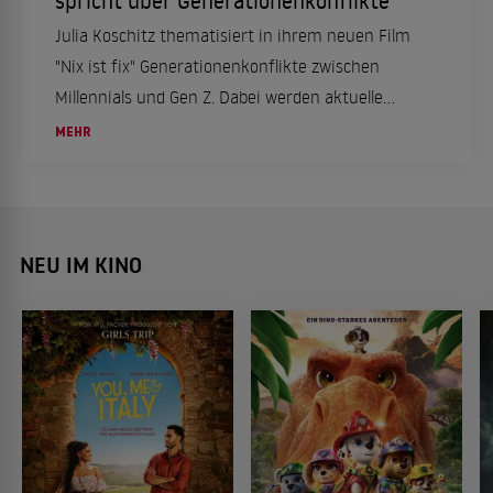
spricht über Generationenkonflikte
Julia Koschitz thematisiert in ihrem neuen Film
"Nix ist fix" Generationenkonflikte zwischen
Millennials und Gen Z. Dabei werden aktuelle
gesellschaftliche und politische Themen
MEHR
aufgegriffen.
NEU IM KINO