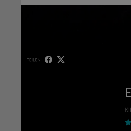
TEILEN
E
KI