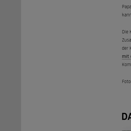
Papa
kann
Die 
Zusa
der 
mit
Komö
Foto
D