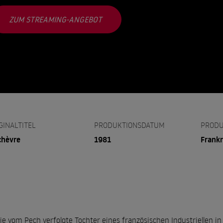
ZUM STREAMING-ANGEBOT
GINALTITEL
PRODUKTIONSDATUM
PRODU
chèvre
1981
Frankr
die vom Pech verfolgte Tochter eines französischen Industriellen i