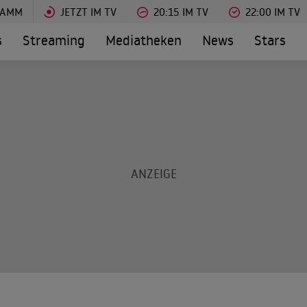
RAMM
JETZT IM TV
20:15 IM TV
22:00 IM TV
s
Streaming
Mediatheken
News
Stars