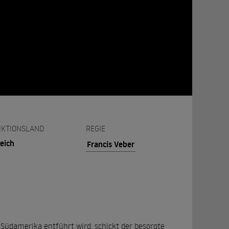
KTIONSLAND
REGIE
eich
Francis Veber
n Südamerika entführt wird, schickt der besorgte