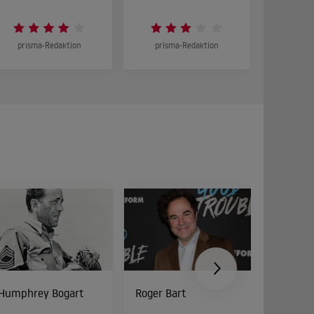
prisma-Redaktion
prisma-Redaktion
prism
Humphrey Bogart
Roger Bart
Peter Di