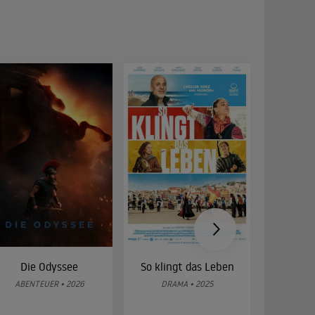
Die Odyssee
So klingt das Leben
Was 
g
ABENTEUER • 2026
DRAMA • 2025
DOKUMENT