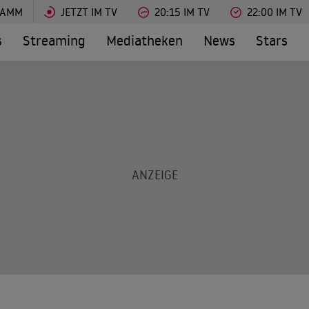
RAMM
JETZT IM TV
20:15 IM TV
22:00 IM TV
s
Streaming
Mediatheken
News
Stars