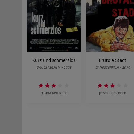
Kurz und schmerzlos
Brutale Stadt
GANGSTERFILM • 1998
GANGSTERFILM • 1970
prisma-Redaktion
prisma-Redaktion