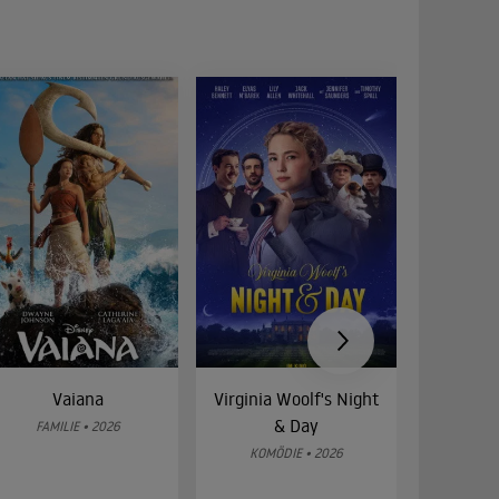
Vaiana
Virginia Woolf's Night
Etw
& Day
Bes
FAMILIE • 2026
KOMÖDIE • 2026
DRA