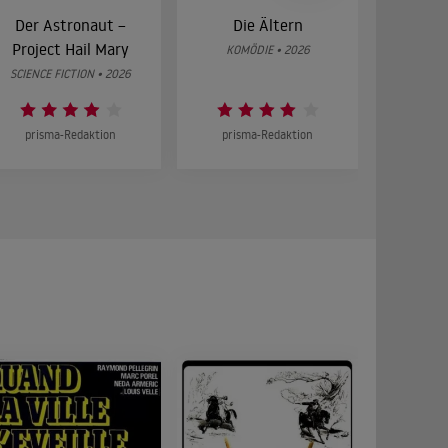
Der Astronaut –
Die Ältern
28 Year
Project Hail Mary
Bon
KOMÖDIE • 2026
SCIENCE FICTION • 2026
HOR
prisma-Redaktion
prisma-Redaktion
prism