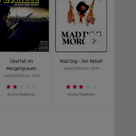
Überfall im
Mad Dog - Der Rebell
Zwö
Morgengrauen
GANGSTERFILM • 1976
GANGST
GANGSTERFILM • 1975
prisma-Redaktion
prisma-Redaktion
prism