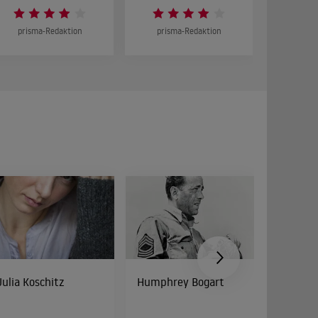
prisma-Redaktion
prisma-Redaktion
prism
Julia Koschitz
Humphrey Bogart
Cathy 