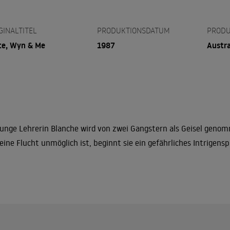
GINALTITEL
PRODUKTIONSDATUM
PRODU
te, Wyn & Me
1987
Austra
junge Lehrerin Blanche wird von zwei Gangstern als Geisel genomm
eine Flucht unmöglich ist, beginnt sie ein gefährliches Intrigensp