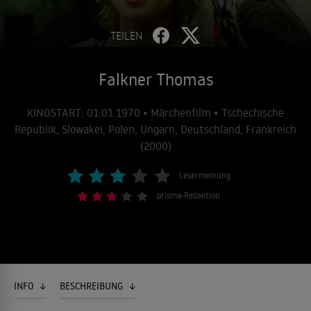
TEILEN
Falkner Thomas
KINOSTART: 01.01.1970 • Märchenfilm • Tschechische
Republik, Slowakei, Polen, Ungarn, Deutschland, Frankreich
(2000)
Lesermeinung
prisma-Redaktion
INFO
BESCHREIBUNG