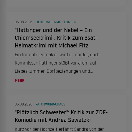
06.08.2026
LIEBE UND ERMITTLUNGEN
"Hattinger und der Nebel – Ein
Chiemseekrimi": Kritik zum 3sat-
Heimatkrimi mit Michael Fitz
Ein Immobilienmakler wird ermordet, doch
Kommissar Hattinger stößt vor allem auf
Liebeskummer, Dorfbeziehungen und
trügerische Idylle.
MEHR
06.08.2026
PATCHWORK-CHAOS
"Plötzlich Schwester": Kritik zur ZDF-
Komödie mit Andrea Sawatzki
Kurz vor der Hochzeit erfährt Sandra von der