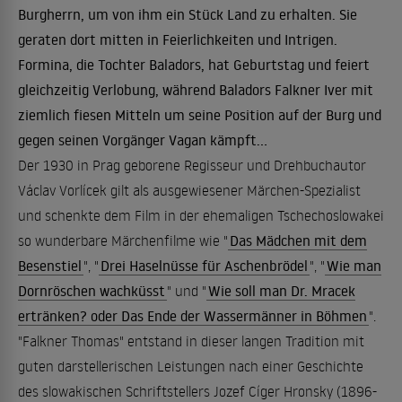
Burgherrn, um von ihm ein Stück Land zu erhalten. Sie
geraten dort mitten in Feierlichkeiten und Intrigen.
Formina, die Tochter Baladors, hat Geburtstag und feiert
gleichzeitig Verlobung, während Baladors Falkner Iver mit
ziemlich fiesen Mitteln um seine Position auf der Burg und
gegen seinen Vorgänger Vagan kämpft...
Der 1930 in Prag geborene Regisseur und Drehbuchautor
Václav Vorlícek gilt als ausgewiesener Märchen-Spezialist
und schenkte dem Film in der ehemaligen Tschechoslowakei
so wunderbare Märchenfilme wie "
Das Mädchen mit dem
Besenstiel
", "
Drei Haselnüsse für Aschenbrödel
", "
Wie man
Dornröschen wachküsst
" und "
Wie soll man Dr. Mracek
ertränken? oder Das Ende der Wassermänner in Böhmen
".
"Falkner Thomas" entstand in dieser langen Tradition mit
guten darstellerischen Leistungen nach einer Geschichte
des slowakischen Schriftstellers Jozef Cíger Hronsky (1896-