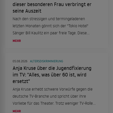
dieser besonderen Frau verbringt er
seine Auszeit
Nach den stressigen und termingeladenen
letzten Monaten gönnt sich der "Tokio Hotel"
Sänger Bill Kaulitz ein paar freie Tage. Diese
verbringt er in Italien, genauer gesagt in Rom.
MEHR
Das aber nicht alleine, sondern mit einer ganz
besonderen Frau an seiner Seite.
05.08.2026
ALTERSDISKRIMINIERUNG
Anja Kruse über die Jugendfixierung
im TV: "Alles, was über 60 ist, wird
ersetzt"
Anja Kruse erhebt schwere Vorwürfe gegen die
deutsche TV-Branche und spricht über ihre
Vorliebe für das Theater. Trotz weniger TV-Rollen
bleibt sie aktiv und engagiert.
MEHR