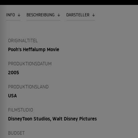
INFO
BESCHREIBUNG
DARSTELLER
ORIGINALTITEL
Pooh's Heffalump Movie
PRODUKTIONSDATUM
2005
PRODUKTIONSLAND
USA
FILMSTUDIO
DisneyToon Studios, Walt Disney Pictures
BUDGET