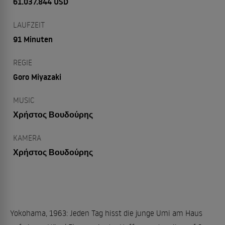
61.037.844 USD
LAUFZEIT
91 Minuten
REGIE
Goro Miyazaki
MUSIC
Χρήστος Βουδούρης
KAMERA
Χρήστος Βουδούρης
Yokohama, 1963: Jeden Tag hisst die junge Umi am Haus