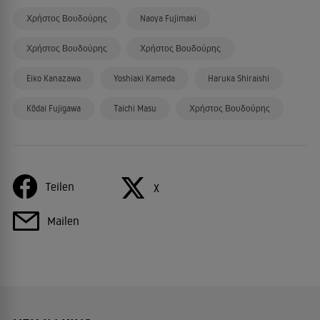
Χρήστος Βουδούρης
Naoya Fujimaki
Χρήστος Βουδούρης
Χρήστος Βουδούρης
Eiko Kanazawa
Yoshiaki Kameda
Haruka Shiraishi
Kôdai Fujigawa
Taichi Masu
Χρήστος Βουδούρης
Teilen
X
Mailen