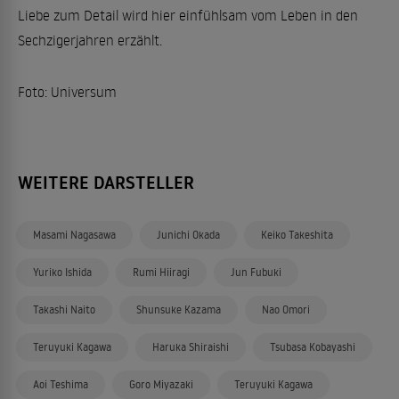
Liebe zum Detail wird hier einfühlsam vom Leben in den
Sechzigerjahren erzählt.
Foto: Universum
WEITERE DARSTELLER
Masami Nagasawa
Junichi Okada
Keiko Takeshita
Yuriko Ishida
Rumi Hiiragi
Jun Fubuki
Takashi Naito
Shunsuke Kazama
Nao Omori
Teruyuki Kagawa
Haruka Shiraishi
Tsubasa Kobayashi
Aoi Teshima
Goro Miyazaki
Teruyuki Kagawa