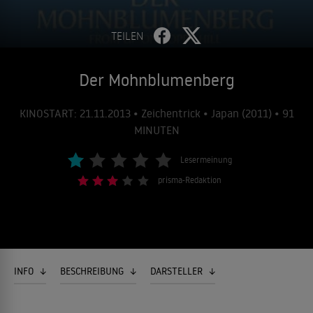
TEILEN
Der Mohnblumenberg
KINOSTART: 21.11.2013 • Zeichentrick • Japan (2011) • 91
MINUTEN
Lesermeinung
prisma-Redaktion
INFO
BESCHREIBUNG
DARSTELLER