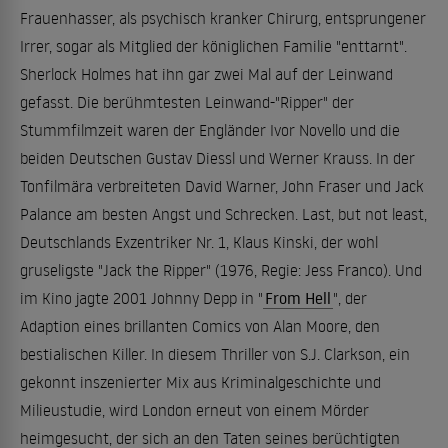
Frauenhasser, als psychisch kranker Chirurg, entsprungener
Irrer, sogar als Mitglied der königlichen Familie "enttarnt".
Sherlock Holmes hat ihn gar zwei Mal auf der Leinwand
gefasst. Die berühmtesten Leinwand-"Ripper" der
Stummfilmzeit waren der Engländer Ivor Novello und die
beiden Deutschen Gustav Diessl und Werner Krauss. In der
Tonfilmära verbreiteten David Warner, John Fraser und Jack
Palance am besten Angst und Schrecken. Last, but not least,
Deutschlands Exzentriker Nr. 1, Klaus Kinski, der wohl
gruseligste "Jack the Ripper" (1976, Regie: Jess Franco). Und
im Kino jagte 2001 Johnny Depp in "
From Hell
", der
Adaption eines brillanten Comics von Alan Moore, den
bestialischen Killer. In diesem Thriller von S.J. Clarkson, ein
gekonnt inszenierter Mix aus Kriminalgeschichte und
Milieustudie, wird London erneut von einem Mörder
heimgesucht, der sich an den Taten seines berüchtigten