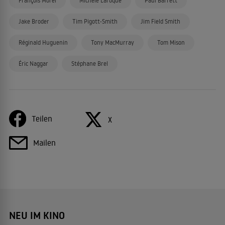
François Morel
Michèle Laroque
Paul Barrett
Jake Broder
Tim Pigott-Smith
Jim Field Smith
Réginald Huguenin
Tony MacMurray
Tom Mison
Éric Naggar
Stéphane Brel
Teilen
X
Mailen
NEU IM KINO