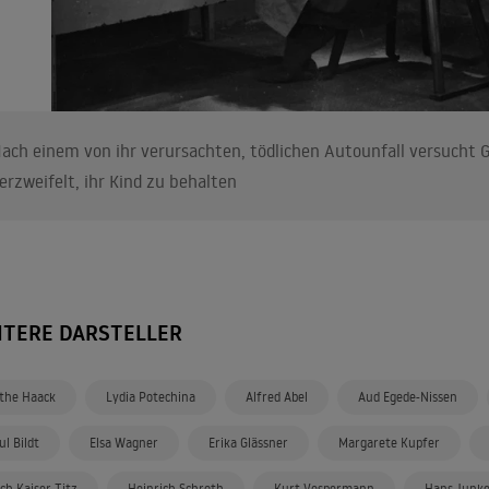
ach einem von ihr verursachten, tödlichen Autounfall versucht 
erzweifelt, ihr Kind zu behalten
ITERE DARSTELLER
the Haack
Lydia Potechina
Alfred Abel
Aud Egede-Nissen
ul Bildt
Elsa Wagner
Erika Glässner
Margarete Kupfer
ich Kaiser-Titz
Heinrich Schroth
Kurt Vespermann
Hans Junk