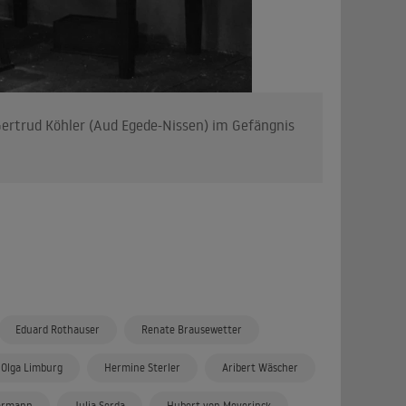
Gertrud Köhler (Aud Egede-Nissen) im Gefängnis
Eduard Rothauser
Renate Brausewetter
Olga Limburg
Hermine Sterler
Aribert Wäscher
ermann
Julia Serda
Hubert von Meyerinck