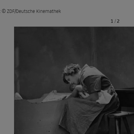
: © ZDF/Deutsche Kinemathek
1
/
2