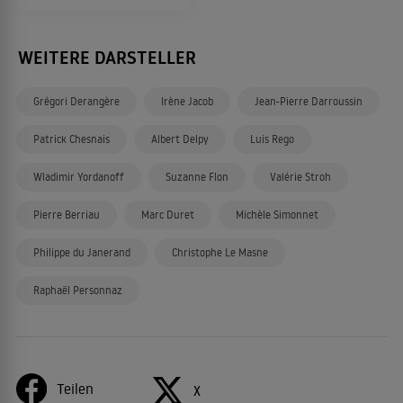
WEITERE DARSTELLER
Grégori Derangère
Irène Jacob
Jean-Pierre Darroussin
Patrick Chesnais
Albert Delpy
Luis Rego
Wladimir Yordanoff
Suzanne Flon
Valérie Stroh
Pierre Berriau
Marc Duret
Michèle Simonnet
Philippe du Janerand
Christophe Le Masne
Raphaël Personnaz
Teilen
X