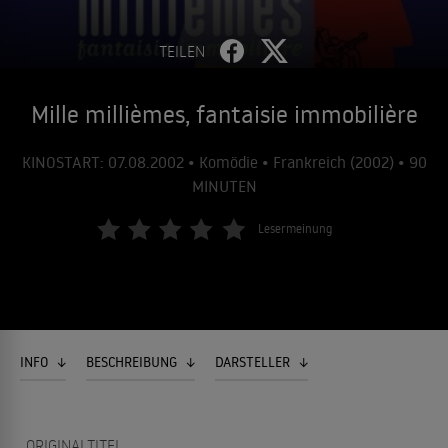
TEILEN
Mille millièmes, fantaisie immobilière
KINOSTART: 07.08.2002 • Komödie • Frankreich (2002) • 90
MINUTEN
Lesermeinung
INFO
BESCHREIBUNG
DARSTELLER
ORIGINALTITEL