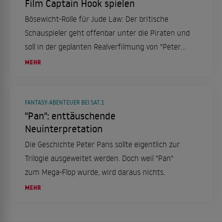
Film Captain Hook spielen
Bösewicht-Rolle für Jude Law: Der britische
Schauspieler geht offenbar unter die Piraten und
soll in der geplanten Realverfilmung von "Peter
Pan" Captain Hook spielen.
MEHR
FANTASY-ABENTEUER BEI SAT.1
"Pan": enttäuschende
Neuinterpretation
Die Geschichte Peter Pans sollte eigentlich zur
Trilogie ausgeweitet werden. Doch weil "Pan"
zum Mega-Flop wurde, wird daraus nichts.
MEHR