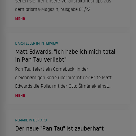
Sehen Sie hier unsere Veranstaltungstipps aus
dem prisma-Magazin, Ausgabe 01/22.
MEHR
DARSTELLER IM INTERVIEW
Matt Edwards: "Ich habe ich mich total
in Pan Tau verliebt"
Pan Tau feiert ein Comeback. In der
gleichnamigen Serie übernimmt der Brite Matt
Edwards die Rolle, mit der Otto Šimánek einst
berühmt wurde. Dabei kannte er Pan Tau vorher
MEHR
gar nicht.
REMAKE IN DER ARD
Der neue "Pan Tau" ist zauberhaft