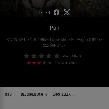
TEILEN
Pan
KINOSTART: 24.03.1995 • Liebesfilm • Norwegen (1995) •
115 MINUTEN
Lesermeinung
prisma-Redaktion
INFO
BESCHREIBUNG
DARSTELLER