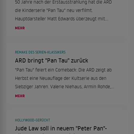
50 Jahre nach der Erstausstrahlung hat die ARD
die Kinderserie "Pan Tau" neu verfilmt.
Hauptdarsteller Matt Edwards überzeugt mit
einer jüngeren und humorvollen Version des
MEHR
Melone tragenden Aliens.
REMAKE DES SERIEN-KLASSIKERS
ARD bringt "Pan Tau" zurück
"Pan Tau" feiert ein Comeback: Die ARD zeigt ab
Herbst eine Neuauflage der Kultserie aus den
Siebziger Jahren. Valerie Niehaus, Armin Rohde,
Bettina Lamprecht, Sophie von Kessel, Katharina
MEHR
Wackernagel, Helmfried von Lüttichau und Tom
Gerhardt gehören zu den Darstellern.
HOLLYWOOD-GERÜCHT
Jude Law soll in neuem "Peter Pan"-