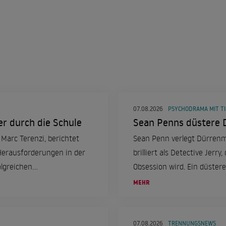
07.08.2026
PSYCHODRAMA MIT TI
r durch die Schule
Sean Penns düstere 
Marc Terenzi, berichtet
Sean Penn verlegt Dürrenma
Herausforderungen in der
brilliert als Detective Jer
olgreichen
Obsession wird. Ein düster
des Ermittlers eintaucht.
MEHR
07.08.2026
TRENNUNGSNEWS