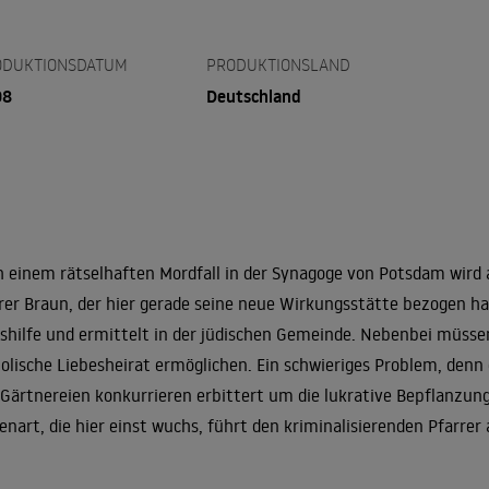
ODUKTIONSDATUM
PRODUKTIONSLAND
08
Deutschland
 einem rätselhaften Mordfall in der Synagoge von Potsdam wird 
rer Braun, der hier gerade seine neue Wirkungsstätte bezogen hat
hilfe und ermittelt in der jüdischen Gemeinde. Nebenbei müsse
olische Liebesheirat ermöglichen. Ein schwieriges Problem, denn d
 Gärtnereien konkurrieren erbittert um die lukrative Bepflanzung
enart, die hier einst wuchs, führt den kriminalisierenden Pfarrer a