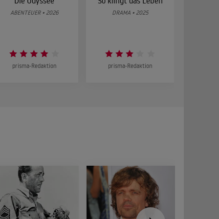
Die Odyssee
So klingt das Leben
Was 
g
ABENTEUER • 2026
DRAMA • 2025
DOKUMENT
prisma-Redaktion
prisma-Redaktion
prism