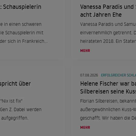
: Schauspielerin
Vanessa Paradis und
acht Jahren Ehe
rde in einen schweren
Vanessa Paradis und Samue
die Schauspielerin mit
einvernehmlich getrennt. 
der sich in Frankreich
heirateten 2018. Ein Stat
Trennung.
MEHR
07.08.2026
ERFOLGREICHER SCHL
spricht über
Helene Fischer war ba
Silbereisen seine Ku
Nix ist fix"
Florian Silbereisen, bekan
 Gen Z. Dabei werden
außergewöhnlichen Kuss-We
 aufgegriffen.
geschafft. Wir haben die De
MEHR