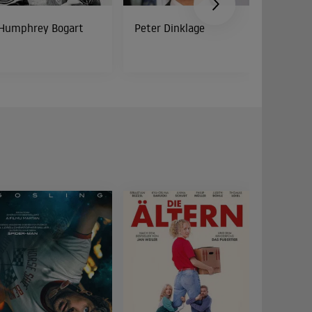
Humphrey Bogart
Peter Dinklage
Bud Spe