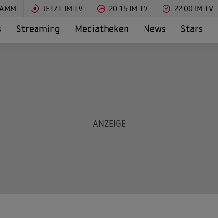
RAMM
JETZT IM TV
20:15 IM TV
22:00 IM TV
s
Streaming
Mediatheken
News
Stars