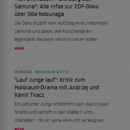
Samurai": Alle Infos zur ZDF-Doku
über Oda Nobunaga
Die Doku erzählt vom Aufstieg eines mächtigen
Samurai und davon, wie Forschende ein
legendäres Bauwerk rekonstruieren wollen.
MEHR
09.08.2026
WARSCHAUER GHETTO
"Lauf Junge lauf": Kritik zum
Holocaust-Drama mit Andrzej und
Kamil Tkacz
Ein jüdischer Junge entkommt dem Warschauer
Ghetto und kämpft in den Wäldern ums
Überleben – bis er seine Herkunft verleugnen
soll.
MEHR