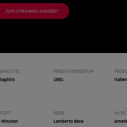
ZUM STREAMING-ANGEBOT
GINALTITEL
PRODUKTIONSDATUM
PRODU
taghiró
1991
Italien
FZEIT
REGIE
MUSIC
 Minuten
Lamberto Bava
Amede