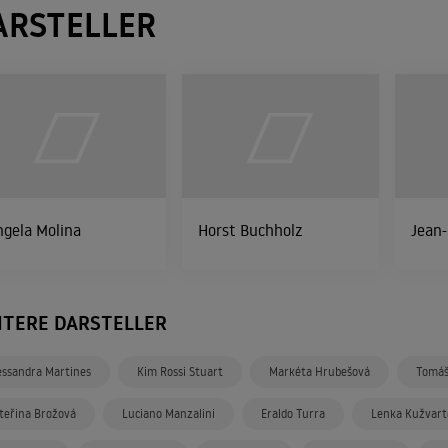
ARSTELLER
gela Molina
Horst Buchholz
Jean-
ITERE DARSTELLER
essandra Martines
Kim Rossi Stuart
Markéta Hrubešová
Tomáš
teřina Brožová
Luciano Manzalini
Eraldo Turra
Lenka Kužvart