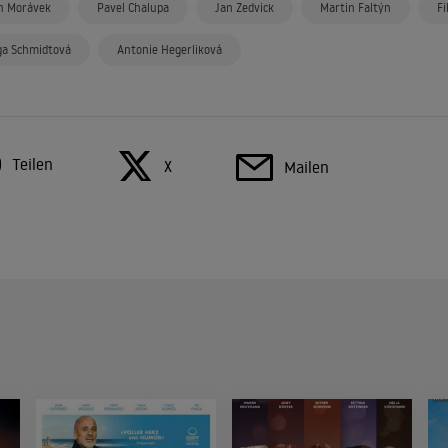
n Morávek
Pavel Chalupa
Jan Zedvick
Martin Faltýn
Fi
ga Schmidtová
Antonie Hegerliková
Teilen
X
Mailen