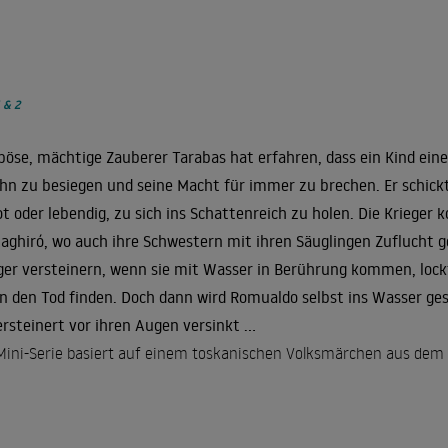
 & 2
böse, mächtige Zauberer Tarabas hat erfahren, dass ein Kind ei
 ihn zu besiegen und seine Macht für immer zu brechen. Er schickt 
ot oder lebendig, zu sich ins Schattenreich zu holen. Die Krieg
aghiró, wo auch ihre Schwestern mit ihren Säuglingen Zuflucht g
ger versteinern, wenn sie mit Wasser in Berührung kommen, lockt
n den Tod finden. Doch dann wird Romualdo selbst ins Wasser ge
ersteinert vor ihren Augen versinkt ...
Mini-Serie basiert auf einem toskanischen Volksmärchen aus dem 