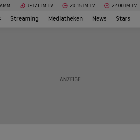
RAMM
JETZT IM TV
20:15 IM TV
22:00 IM TV
s
Streaming
Mediatheken
News
Stars