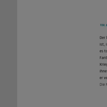
TEIL 1
Der 
ist,
es t
Fant
Krie
ihne
er v
Die 