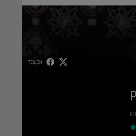
TEILEN
P
KI