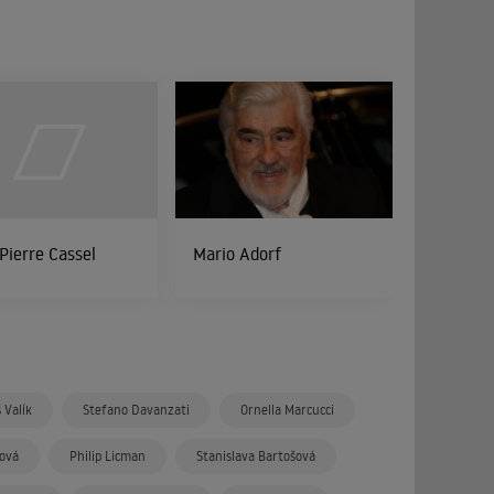
Pierre Cassel
Mario Adorf
 Valík
Stefano Davanzati
Ornella Marcucci
ová
Philip Licman
Stanislava Bartošová