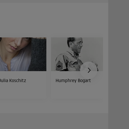
Julia Koschitz
Humphrey Bogart
Cathy 