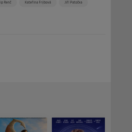
lip Renč
Kateřina Frýbová
Jiří Patočka