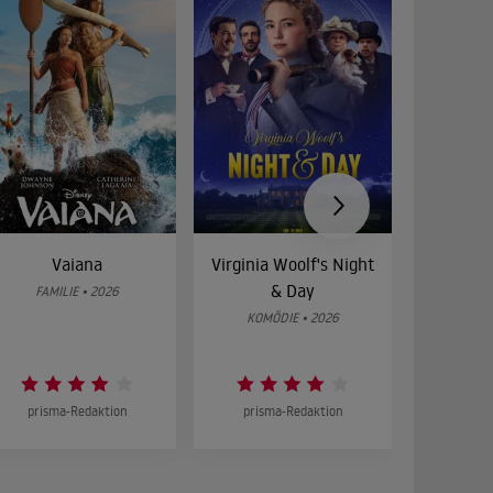
Vaiana
Virginia Woolf's Night
Etw
& Day
Bes
FAMILIE • 2026
KOMÖDIE • 2026
DRA
prisma-Redaktion
prisma-Redaktion
prism