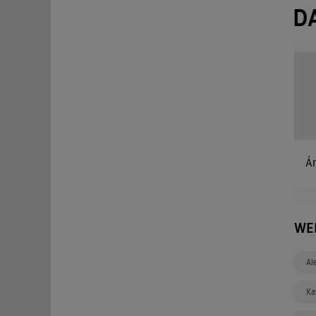
D
Án
WE
Al
Ka