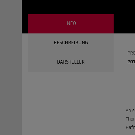
INFO
BESCHREIBUNG
PR
20
DARSTELLER
An e
Thom
Hafn