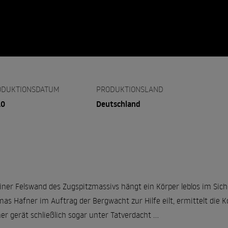
ODUKTIONSDATUM
PRODUKTIONSLAND
10
Deutschland
iner Felswand des Zugspitzmassivs hängt ein Körper leblos im Sic
as Hafner im Auftrag der Bergwacht zur Hilfe eilt, ermittelt di
er gerät schließlich sogar unter Tatverdacht ...