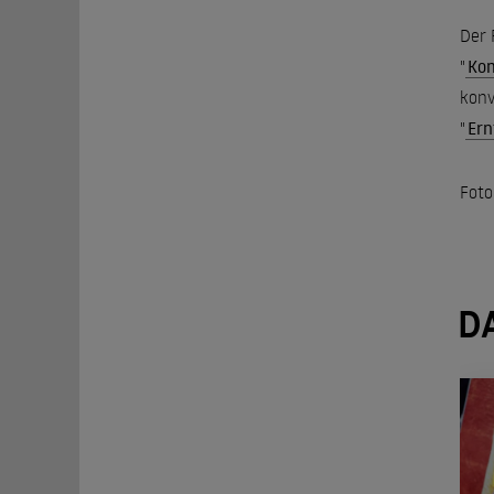
Der 
"
Kom
konv
"
Ern
Foto
D