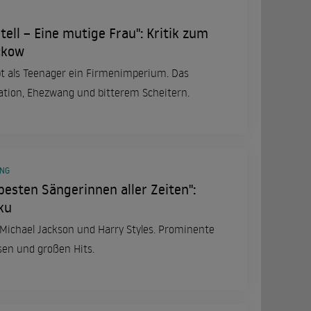
tell – Eine mutige Frau": Kritik zum
ckow
rbt als Teenager ein Firmenimperium. Das
ation, Ehezwang und bitterem Scheitern.
ING
besten Sängerinnen aller Zeiten":
ku
y, Michael Jackson und Harry Styles. Prominente
sen und großen Hits.