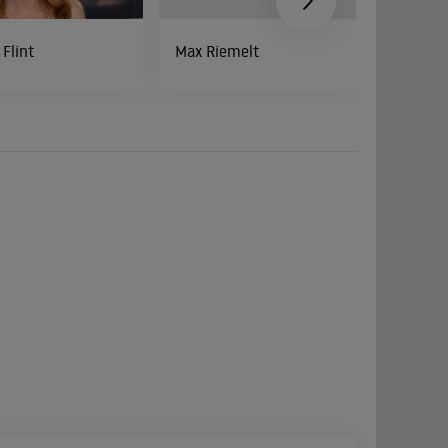
 Flint
Max Riemelt
Ralph He