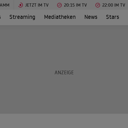
RAMM
JETZT IM TV
20:15 IM TV
22:00 IM TV
s
Streaming
Mediatheken
News
Stars