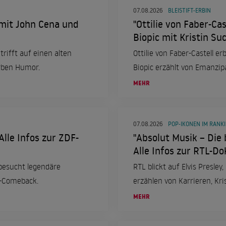
07.08.2026
BLEISTIFT-ERBIN
 mit John Cena und
"Ottilie von Faber-Cas
Biopic mit Kristin Su
trifft auf einen alten
Ottilie von Faber-Castell e
erben Humor.
Biopic erzählt von Emanzip
MEHR
07.08.2026
POP-IKONEN IM RANK
Alle Infos zur ZDF-
"Absolut Musik – Die 
Alle Infos zur RTL-Do
 besucht legendäre
RTL blickt auf Elvis Presle
e-Comeback.
erzählen von Karrieren, Kri
MEHR