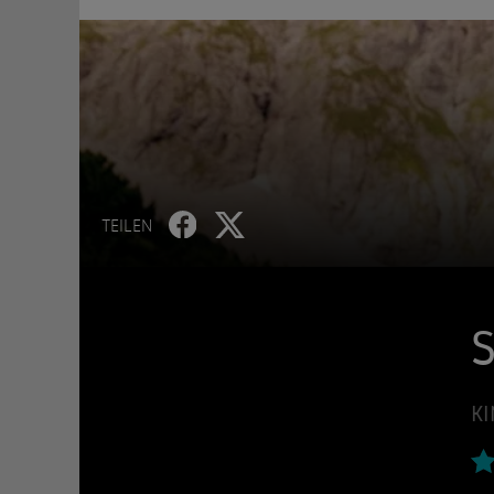
TEILEN
S
KI